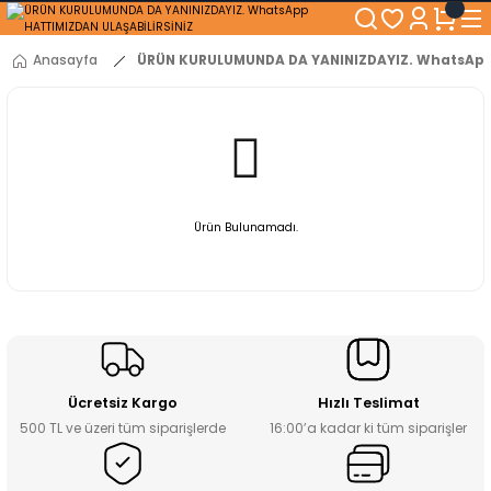
250₺ ve Üzeri Alışverişlerinizde KARGO BEDAVA!
5'er cm Aralıklarla 35 cm'den 100 cm'e kadar Genişliğe Sahip Dolaplar
% 100 Mdf Tekerlekli Masa ile Uzun Ömürlü ve Kolay Kullanım Konforu
Anasayfa
ÜRÜN KURULUMUNDA DA YANINIZDAYIZ. WhatsApp 
Kaliteli hizmet, güvenli alışveriş ve satış sonrası destek
Ürün Bulunamadı.
Ücretsiz Kargo
Hızlı Teslimat
500 TL ve üzeri tüm siparişlerde
16:00’a kadar ki tüm siparişler