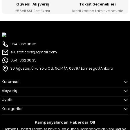
Güvenli Alışveriş
Taksit Seçenekleri
256bit SSL Sertifikası
Kredi kartına taksit ve havale
0541 862 36 35
eliustaticaret@gmail.com
0541 862 36 35
30 Ağustos, Ülkü Yolu Cd. No:14/A, 06797 Etimesgut/Ankara
Kurumsal
Alışveriş
Üyelik
Kategoriler
Kampanyalardan Haberdar Ol!
Hemen E-posta listemize kayıt ol, en güncel kampanyalar, yenilikler ve