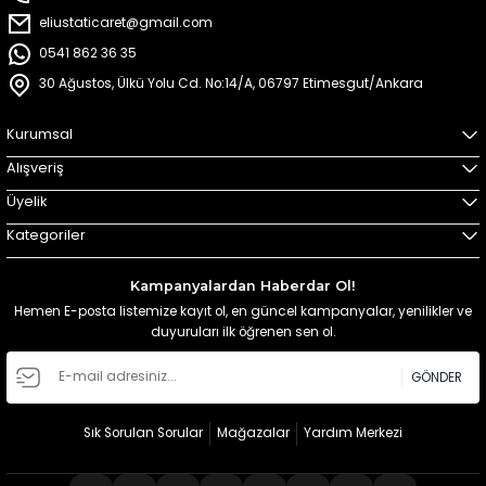
eliustaticaret@gmail.com
0541 862 36 35
30 Ağustos, Ülkü Yolu Cd. No:14/A, 06797 Etimesgut/Ankara
Kurumsal
Alışveriş
Üyelik
Kategoriler
Kampanyalardan Haberdar Ol!
Hemen E-posta listemize kayıt ol, en güncel kampanyalar, yenilikler ve
duyuruları ilk öğrenen sen ol.
GÖNDER
Sık Sorulan Sorular
Mağazalar
Yardım Merkezi