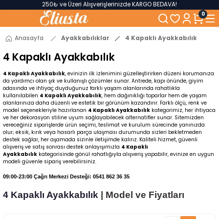
250₺ ve Üzeri Alışverişlerinizde KARGO BEDAVA!
5'er cm Aralıklarla 35 cm'den 100 cm'e kadar Genişliğe Sahip Dolaplar
0
% 100 Mdf Tekerlekli Masa ile Uzun Ömürlü ve Kolay Kullanım Konforu
Kaliteli hizmet, güvenli alışveriş ve satış sonrası destek
Anasayfa
Ayakkabılıklar
4 Kapaklı Ayakkabılık
4 Kapaklı Ayakkabılık
4 Kapaklı Ayakkabılık
, evinizin ilk izlenimini güzelleştirirken düzeni korumanıza
da yardımcı olan şık ve kullanışlı çözümler sunar. Antrede, kapı önünde, giyim
odasında ve ihtiyaç duyduğunuz farklı yaşam alanlarında rahatlıkla
kullanılabilen
4 Kapaklı Ayakkabılık
, hem dağınıklığı toparlar hem de yaşam
alanlarınıza daha düzenli ve estetik bir görünüm kazandırır. Farklı ölçü, renk ve
model seçenekleriyle hazırlanan
4 Kapaklı Ayakkabılık
kategorimiz, her ihtiyaca
ve her dekorasyon stiline uyum sağlayabilecek alternatifler sunar. Sitemizden
vereceğiniz siparişlerde ürün seçimi, teslimat ve kurulum sürecinde yanınızda
olur; eksik, kırık veya hasarlı parça ulaşması durumunda sizleri bekletmeden
destek sağlar, her aşamada sizinle iletişimde kalırız. Kaliteli hizmet, güvenli
alışveriş ve satış sonrası destek anlayışımızla
4 Kapaklı
Ayakkabılık
kategorisinde gönül rahatlığıyla alışveriş yapabilir, evinize en uygun
modeli güvenle sipariş verebilirsiniz.
09:00-23:00 Çağrı Merkezi Desteği: 0541 862 36 35
4 Kapaklı Ayakkabılık
| Model ve Fiyatları