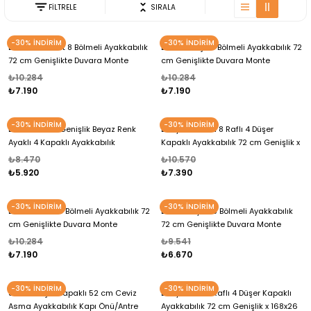
FİLTRELE
SIRALA
-30% İNDİRİM
-30% İNDİRİM
Berrak Antrasit 8 Bölmeli Ayakkabılık
Berrak Meşe 8 Bölmeli Ayakkabılık 72
72 cm Genişlikte Duvara Monte
cm Genişlikte Duvara Monte
72x156x26 cm Ayakkabılık
72x156x26 cm Ayakkabılık
₺10.284
₺10.284
₺7.190
₺7.190
-30% İNDİRİM
-30% İNDİRİM
Elenio 52 cm Genişlik Beyaz Renk
Berry Cordoba 8 Raflı 4 Düşer
Ayaklı 4 Kapaklı Ayakkabılık
Kapaklı Ayakkabılık 72 cm Genişlik x
52x168x26 cm Ayakkabılık
168x26 cm Ayakkabılık
₺8.470
₺10.570
₺5.920
₺7.390
-30% İNDİRİM
-30% İNDİRİM
Berrak Ceviz 8 Bölmeli Ayakkabılık 72
Berrak Beyaz 8 Bölmeli Ayakkabılık
cm Genişlikte Duvara Monte
72 cm Genişlikte Duvara Monte
72x156x26 cm Ayakkabılık
72x156x26 cm Ayakkabılık
₺10.284
₺9.541
₺7.190
₺6.670
-30% İNDİRİM
-30% İNDİRİM
Slim 4 Düşer Kapaklı 52 cm Ceviz
Berry Ceviz 8 Raflı 4 Düşer Kapaklı
Asma Ayakkabılık Kapı Önü/Antre
Ayakkabılık 72 cm Genişlik x 168x26