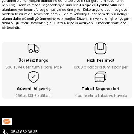
yardımcı olurken yaşam alanlarına daha toplu ve şık bir görünüm kazandırır.
Farklı ölçü, renk ve model seçenekleriyle sunulan
4 Kapaklı Ayakkabılık
dar
alanlarda yer tasarrufu sağlamasıyla da öne çıkar. Dekorasyona uyum sağlayan
modern tasarımları sayesinde hem kullanım kolaylığı sunar hem de bulunduğu
alanın daha düzenli görünmesine katkı sağlar. Düzenli, şık ve kullanışlı bir yaşam
alanı oluşturmak isteyenler için Eliusta 4 Kapaklı Ayakkabılık modellerimiz ideal
bir tercihtir.
Ücretsiz Kargo
Hızlı Teslimat
500 TL ve üzeri tüm siparişlerde
16:00’a kadar ki tüm siparişler
Güvenli Alışveriş
Taksit Seçenekleri
256bit SSL Sertifikası
Kredi kartına taksit ve havale
0541 862 36 35