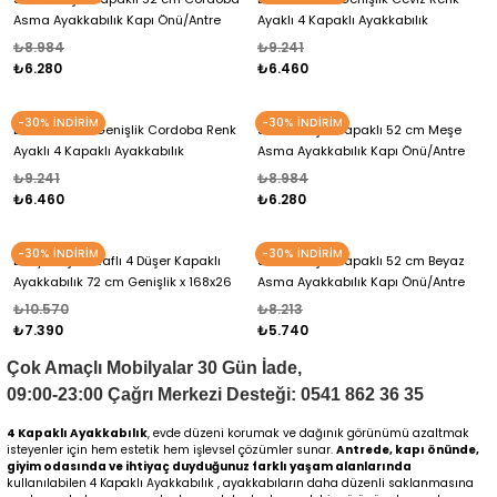
Asma Ayakkabılık Kapı Önü/Antre
Ayaklı 4 Kapaklı Ayakkabılık
52x156x26 cm Ayakkabılık
52x168x26 cm Ayakkabılık
₺8.984
₺9.241
₺6.280
₺6.460
-30% İNDİRİM
-30% İNDİRİM
Elenio 52 cm Genişlik Cordoba Renk
Slim 4 Düşer Kapaklı 52 cm Meşe
Ayaklı 4 Kapaklı Ayakkabılık
Asma Ayakkabılık Kapı Önü/Antre
52x168x26 cm Ayakkabılık
52x156x26 cm Ayakkabılık
₺9.241
₺8.984
₺6.460
₺6.280
-30% İNDİRİM
-30% İNDİRİM
Berry Meşe 8 Raflı 4 Düşer Kapaklı
Slim 4 Düşer Kapaklı 52 cm Beyaz
Ayakkabılık 72 cm Genişlik x 168x26
Asma Ayakkabılık Kapı Önü/Antre
cm Ayakkabılık
52x156x26 cm Ayakkabılık
₺10.570
₺8.213
₺7.390
₺5.740
Çok Amaçlı Mobilyalar 30 Gün İade,
09:00-23:00 Çağrı Merkezi Desteği: 0541 862 36 35
4 Kapaklı Ayakkabılık
, evde düzeni korumak ve dağınık görünümü azaltmak
isteyenler için hem estetik hem işlevsel çözümler sunar.
Antrede, kapı önünde,
giyim odasında ve ihtiyaç duyduğunuz farklı yaşam alanlarında
kullanılabilen 4 Kapaklı Ayakkabılık , ayakkabıların daha düzenli saklanmasına