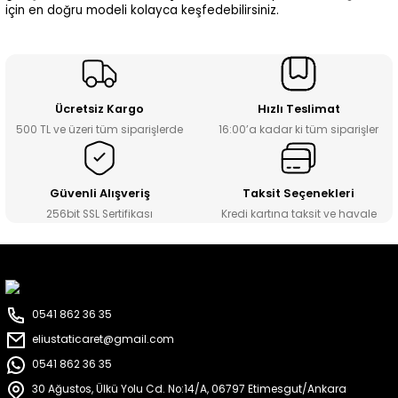
için en doğru modeli kolayca keşfedebilirsiniz.
Ücretsiz Kargo
Hızlı Teslimat
500 TL ve üzeri tüm siparişlerde
16:00’a kadar ki tüm siparişler
Güvenli Alışveriş
Taksit Seçenekleri
256bit SSL Sertifikası
Kredi kartına taksit ve havale
0541 862 36 35
eliustaticaret@gmail.com
0541 862 36 35
30 Ağustos, Ülkü Yolu Cd. No:14/A, 06797 Etimesgut/Ankara