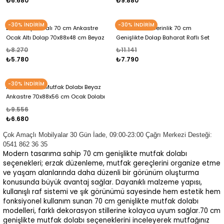
₺6.680
₺9.880
-30% İNDİRİM
-30% İNDİRİM
Lumin Tüp Yuvalı 70 cm Ankastre
Yankı 56 cm Derinlik 70 cm
Ocak Altı Dolap 70x88x48 cm Beyaz
Genişlikte Dolap Baharat Raflı Set
Dolap Çekmeceli Mutfak Organizeri
Üstü Ocak Uyumlu 70x88x56 cm
₺8.270
₺11.141
Dolap
₺5.780
₺7.790
-30% İNDİRİM
Nıvera 70 cm Mutfak Dolabı Beyaz
Ankastre 70x88x56 cm Ocak Dolabı
Tüp Gizleyici Kapaklı Dolap
₺9.556
₺6.680
Çok Amaçlı Mobilyalar 30 Gün İade, 09:00-23:00 Çağrı Merkezi Desteği:
0541 862 36 35
Modern tasarıma sahip 70 cm genişlikte mutfak dolabı
seçenekleri; erzak düzenleme, mutfak gereçlerini organize etme
ve yaşam alanlarında daha düzenli bir görünüm oluşturma
konusunda büyük avantaj sağlar. Dayanıklı malzeme yapısı,
kullanışlı raf sistemi ve şık görünümü sayesinde hem estetik hem
fonksiyonel kullanım sunan 70 cm genişlikte mutfak dolabı
modelleri, farklı dekorasyon stillerine kolayca uyum sağlar.70 cm
genişlikte mutfak dolabı seçeneklerini inceleyerek mutfağınız