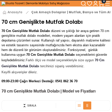
0
250₺ ve Üzeri Alışverişlerinizde KARGO BEDAVA!
5'er cm Aralıklarla 35 cm'den 100 cm'e kadar Genişliğe Sahip Dolaplar
% 100 Mdf Tekerlekli Masa ile Uzun Ömürlü ve Kolay Kullanım Konforu
Anasayfa
Çok Amaçlı Dolaplar | Mutfak, Banyo ve Tüm Ala
Kaliteli hizmet, güvenli alışveriş ve satış sonrası destek
70 cm Genişlikte Mutfak Dolabı
70 Cm Genişlikte Mutfak Dolabı
düzeni ve şıklığı bir araya getiren 70 cm
genişlikte mutfak dolabı modelleri, modern yaşam alanları için pratik
depolama çözümleri sunar. Kullanışlı raf yapısı, dayanıklı malzeme kalitesi
ve estetik tasarımı sayesinde mutfağınızda hem ekstra alan kazanabilir
hem de düzenli bir görünüm oluşturabilirsiniz. Fonksiyonel, günlük
kullanıma uygun
70 Cm Genişlikte Mutfak Dolabı
seçeneklerini güvenle
keşfedebilirsiniz.
Farklı ölçü ve model seçenekleriyle size uygun
70 Cm
Genişlikte Mutfak Dolabı
tercihinizi sipariş verebilirsiniz.
Keyifli alışverişler dileriz.
09:00-23:00 Çağrı Merkezi Desteği: 0541 862 36 70
70 cm Genişlikte Mutfak Dolabı | Model ve Fiyatları
SIRALA