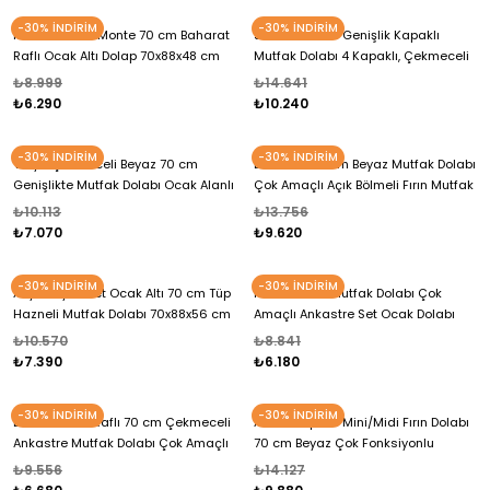
-30% İNDİRİM
-30% İNDİRİM
Mono Duvara Monte 70 cm Baharat
Solaira 70 cm Genişlik Kapaklı
Raflı Ocak Altı Dolap 70x88x48 cm
Mutfak Dolabı 4 Kapaklı, Çekmeceli
Tüp Bölmeli Mutfak Ünitesi
Çok Amaçlı Mutfak/Banyo Dolabı
₺8.999
₺14.641
₺6.290
₺10.240
-30% İNDİRİM
-30% İNDİRİM
Valya Çekmeceli Beyaz 70 cm
Lunera G:70 cm Beyaz Mutfak Dolabı
Genişlikte Mutfak Dolabı Ocak Alanlı
Çok Amaçlı Açık Bölmeli Fırın Mutfak
2 Bölmeli 70x88x56 cm Dolap
Dolabı 70x163,4x32,5 cm
₺10.113
₺13.756
₺7.070
₺9.620
-30% İNDİRİM
-30% İNDİRİM
Asya Beyaz Set Ocak Altı 70 cm Tüp
Nehir 70 cm Mutfak Dolabı Çok
Hazneli Mutfak Dolabı 70x88x56 cm
Amaçlı Ankastre Set Ocak Dolabı
Baharat Raflı Dolap
70x88x48 cm Raflı 2 Bölmeli Dolap
₺10.570
₺8.841
₺7.390
₺6.180
-30% İNDİRİM
-30% İNDİRİM
Liva Baharat Raflı 70 cm Çekmeceli
Avelin Kapaklı Mini/Midi Fırın Dolabı
Ankastre Mutfak Dolabı Çok Amaçlı
70 cm Beyaz Çok Fonksiyonlu
Dolap 60x88x48 cm Beyaz Dolap
70x163,4x32,5 cm Mutfak Dolabı
₺9.556
₺14.127