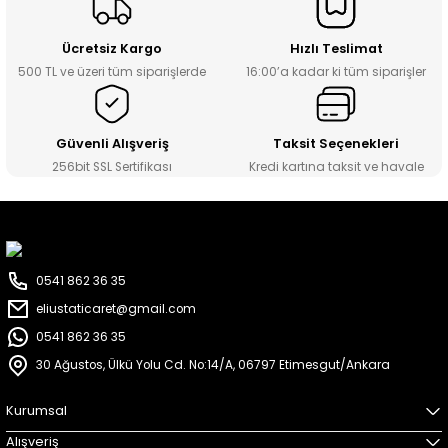
Ücretsiz Kargo
Hızlı Teslimat
500 TL ve üzeri tüm siparişlerde
16:00’a kadar ki tüm siparişler
Güvenli Alışveriş
Taksit Seçenekleri
256bit SSL Sertifikası
Kredi kartına taksit ve havale
0541 862 36 35
eliustaticaret@gmail.com
0541 862 36 35
30 Ağustos, Ülkü Yolu Cd. No:14/A, 06797 Etimesgut/Ankara
Kurumsal
Alışveriş