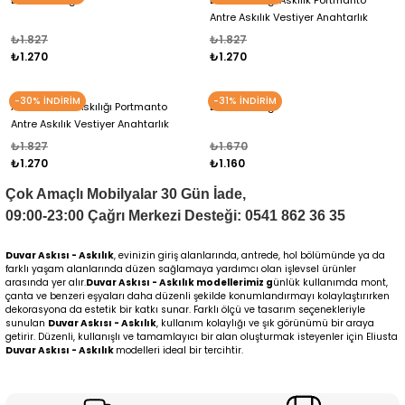
Duvar Askılığı
Duvar Askılığı Askılık Portmanto
Antre Askılık Vestiyer Anahtarlık
₺1.827
₺1.827
₺1.270
₺1.270
-30% İNDİRİM
-31% İNDİRİM
Askılık Duvar Askılığı Portmanto
Duvar Askılığı
Antre Askılık Vestiyer Anahtarlık
₺1.827
₺1.670
₺1.270
₺1.160
Çok Amaçlı Mobilyalar 30 Gün İade,
09:00-23:00 Çağrı Merkezi Desteği: 0541 862 36 35
Duvar Askısı - Askılık
, evinizin giriş alanlarında, antrede, hol bölümünde ya da
farklı yaşam alanlarında düzen sağlamaya yardımcı olan işlevsel ürünler
arasında yer alır.
Duvar Askısı - Askılık modellerimiz g
ünlük kullanımda mont,
çanta ve benzeri eşyaları daha düzenli şekilde konumlandırmayı kolaylaştırırken
dekorasyona da estetik bir katkı sunar. Farklı ölçü ve tasarım seçenekleriyle
sunulan
Duvar Askısı - Askılık
, kullanım kolaylığı ve şık görünümü bir araya
getirir. Düzenli, kullanışlı ve tamamlayıcı bir alan oluşturmak isteyenler için Eliusta
Duvar Askısı - Askılık
modelleri ideal bir tercihtir.