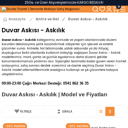
250₺ ve Üzeri Alışverişlerinizde KARGO BEDAVA!
0
5'er cm Aralıklarla 35 cm'den 100 cm'e kadar Genişliğe Sahip Dolaplar
% 100 Mdf Tekerlekli Masa ile Uzun Ömürlü ve Kolay Kullanım Konforu
Kaliteli hizmet, güvenli alışveriş ve satış sonrası destek
Anasayfa
Antre ve Hol
Duvar Askısı - Askılık
Duvar Askısı - Askılık
Duvar Askısı - Askılık
kategorimiz, evinizde ve yaşam alanlarınızda düzeni
korurken dekorasyona şıklık kazandırmak isteyenler için işlevsel ve estetik
çözümler sunar. Antrede, hol bölümünde, yatak odasında ya da ihtiyaç
duyduğunuz farklı alanlarda kullanım kolaylığı sağlayan Duvar Askısı - Askılık
modellerimiz; mont, çanta ve günlük eşyalarınızı daha düzenli şekilde
konumlandırmanıza yardımcı olur. Siparişten teslimata kadar güven veren hizmet
anlayışımız, satış sonrası destek sürecimiz ve özenle seçilmiş Duvar Askısı -
Askılık model alternatiflerimizle aradığınız kullanışlı ve şık çözümlere kolayca
ulaşabilirsiniz.
09:00-23:00 Çağrı Merkezi Desteği: 0541 862 36 35
Duvar Askısı - Askılık
| Model ve Fiyatları
FİLTRELE
SIRALA
-30% İNDİRİM
-30% İNDİRİM