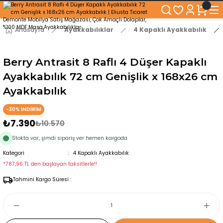
250₺ ve Üzeri Alışverişlerinizde KARGO BEDAVA!
5'er cm Aralıklarla 35 cm'den 100 cm'e kadar Genişliğe Sahip Dolaplar
% 100 Mdf Tekerlekli Masa ile Uzun Ömürlü ve Kolay Kullanım Konforu
Anasayfa
Ayakkabılıklar
4 Kapaklı Ayakkabılık
Kaliteli hizmet, güvenli alışveriş ve satış sonrası destek
Berry Antrasit 8 Raflı 4 Düşer Kapaklı
Ayakkabılık 72 cm Genişlik x 168x26 cm
Ayakkabılık
-30% İNDİRİM
₺7.390
₺10.570
Stokta var, şimdi sipariş ver hemen kargoda
Kategori
4 Kapaklı Ayakkabılık
*787,96 TL den başlayan taksitlerle!!
Tahmini Kargo Süresi :