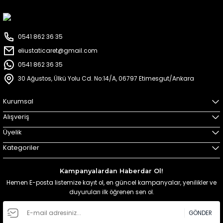
0541 862 36 35
eliustaticaret@gmail.com
0541 862 36 35
30 Ağustos, Ülkü Yolu Cd. No:14/A, 06797 Etimesgut/Ankara
Kurumsal
Alışveriş
Üyelik
Kategoriler
Kampanyalardan Haberdar Ol!
Hemen E-posta listemize kayıt ol, en güncel kampanyalar, yenilikler ve
duyuruları ilk öğrenen sen ol.
GÖNDER