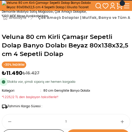
250₺ ve Üzeri Alışverişlerinizde KARGO BEDAVA!
5'er cm Aralıklarla 35 cm'den 100 cm'e kadar Genişliğe Sahip Dolaplar
% 100 Mdf Tekerlekli Masa ile Uzun Ömürlü ve Kolay Kullanım Konforu
Anasayfa
Çok Amaçlı Dolaplar | Mutfak, Banyo ve Tüm Al
Kaliteli hizmet, güvenli alışveriş ve satış sonrası destek
Veluna 80 cm Kirli Çamaşır Sepetli
Dolap Banyo Dolabı Beyaz 80x138x32,5
cm 4 Sepetli Dolap
-30% İNDİRİM
₺11.490
₺16.427
Stokta var, şimdi sipariş ver hemen kargoda
Kategori
80 cm Genişlikte Banyo Dolabı
*1.225,12 TL den başlayan taksitlerle!!
Tahmini Kargo Süresi :