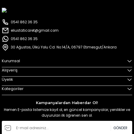
0541 862 36 35
eliustaticaret@gmail.com
0541 862 36 35
30 Ağustos, Ülkü Yolu Cd. No:14/A, 06797 Etimesgut/Ankara
Kurumsal
Alışveriş
Üyelik
Kategoriler
Kampanyalardan Haberdar Ol!
Hemen E-posta listemize kayıt ol, en güncel kampanyalar, yenilikler ve
duyuruları ilk öğrenen sen ol.
GÖNDER