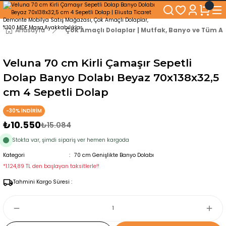
250₺ ve Üzeri Alışverişlerinizde KARGO BEDAVA!
5'er cm Aralıklarla 35 cm'den 100 cm'e kadar Genişliğe Sahip Dolaplar
% 100 Mdf Tekerlekli Masa ile Uzun Ömürlü ve Kolay Kullanım Konforu
Anasayfa
Çok Amaçlı Dolaplar | Mutfak, Banyo ve Tüm Al
Kaliteli hizmet, güvenli alışveriş ve satış sonrası destek
Veluna 70 cm Kirli Çamaşır Sepetli
Dolap Banyo Dolabı Beyaz 70x138x32,5
cm 4 Sepetli Dolap
-30% İNDİRİM
₺10.550
₺15.084
Stokta var, şimdi sipariş ver hemen kargoda
Kategori
70 cm Genişlikte Banyo Dolabı
*1.124,89 TL den başlayan taksitlerle!!
Tahmini Kargo Süresi :