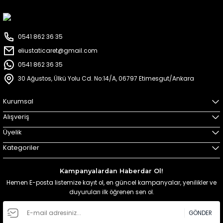
0541 862 36 35
eliustaticaret@gmail.com
0541 862 36 35
30 Ağustos, Ülkü Yolu Cd. No:14/A, 06797 Etimesgut/Ankara
Kurumsal
Alışveriş
Üyelik
Kategoriler
Kampanyalardan Haberdar Ol!
Hemen E-posta listemize kayıt ol, en güncel kampanyalar, yenilikler ve
duyuruları ilk öğrenen sen ol.
GÖNDER