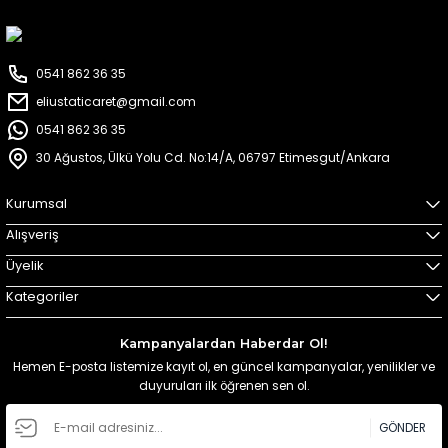
0541 862 36 35
eliustaticaret@gmail.com
0541 862 36 35
30 Ağustos, Ülkü Yolu Cd. No:14/A, 06797 Etimesgut/Ankara
Kurumsal
Alışveriş
Üyelik
Kategoriler
Kampanyalardan Haberdar Ol!
Hemen E-posta listemize kayıt ol, en güncel kampanyalar, yenilikler ve
duyuruları ilk öğrenen sen ol.
GÖNDER