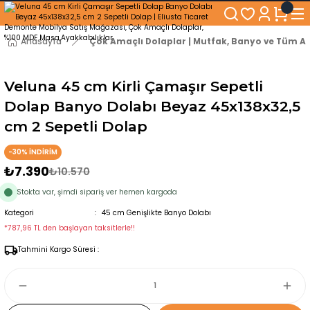
250₺ ve Üzeri Alışverişlerinizde KARGO BEDAVA!
5'er cm Aralıklarla 35 cm'den 100 cm'e kadar Genişliğe Sahip Dolaplar
% 100 Mdf Tekerlekli Masa ile Uzun Ömürlü ve Kolay Kullanım Konforu
Anasayfa
Çok Amaçlı Dolaplar | Mutfak, Banyo ve Tüm Al
Kaliteli hizmet, güvenli alışveriş ve satış sonrası destek
Veluna 45 cm Kirli Çamaşır Sepetli
Dolap Banyo Dolabı Beyaz 45x138x32,5
cm 2 Sepetli Dolap
-30% İNDİRİM
₺7.390
₺10.570
Stokta var, şimdi sipariş ver hemen kargoda
Kategori
45 cm Genişlikte Banyo Dolabı
*787,96 TL den başlayan taksitlerle!!
Tahmini Kargo Süresi :