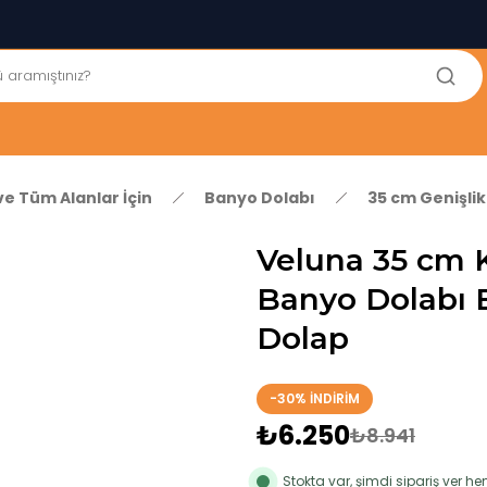
250₺ ve Üzeri Alışverişlerinizde KARGO BEDAVA!
5'er cm Aralıklarla 35 cm'den 100 cm'e kadar Genişliğe Sahip
Dolaplar
% 100 Mdf Tekerlekli Masa ile Uzun Ömürlü ve Kolay Kullanım
Konforu
Kaliteli hizmet, güvenli alışveriş ve satış sonrası destek
ve Tüm Alanlar İçin
Banyo Dolabı
35 cm Genişli
Veluna 35 cm K
Banyo Dolabı B
Dolap
-30% İNDİRİM
₺6.250
₺8.941
Stokta var, şimdi sipariş ver 