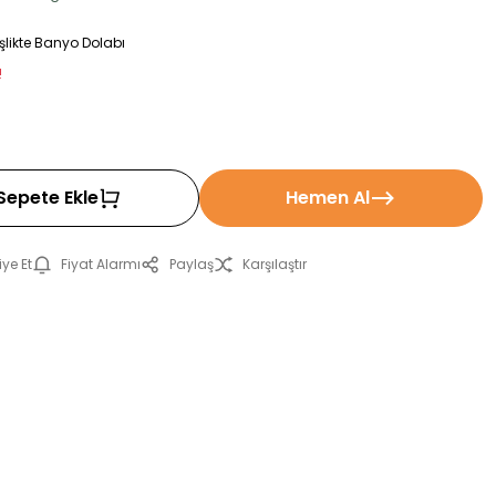
likte Banyo Dolabı
!
Sepete Ekle
Hemen Al
ye Et
Fiyat Alarmı
Paylaş
Karşılaştır