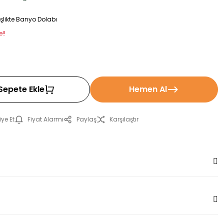
likte Banyo Dolabı
!!
Sepete Ekle
Hemen Al
ye Et
Fiyat Alarmı
Paylaş
Karşılaştır