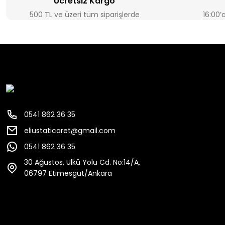
Ücretsiz Kargo
500 TL ve üzeri tüm siparişlerde
16:00’
0541 862 36 35
eliustaticaret@gmail.com
0541 862 36 35
30 Ağustos, Ülkü Yolu Cd. No:14/A,
06797 Etimesgut/Ankara