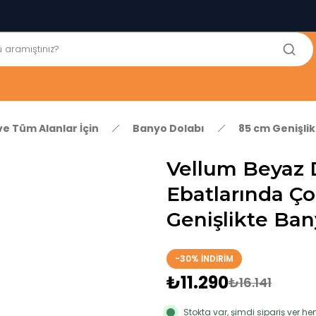
250₺ ve Üzeri Alışverişlerinizde KARGO BEDAVA!
5'er cm Aralıklarla 35 cm'den 100 cm'e kadar Genişliğe Sahip
Dolaplar
% 100 Mdf Tekerlekli Masa ile Uzun Ömürlü ve Kolay Kullanım
Konforu
Kaliteli hizmet, güvenli alışveriş ve satış sonrası destek
ve Tüm Alanlar İçin
Banyo Dolabı
85 cm Genişli
Vellum Beyaz 
Ebatlarında Ç
Genişlikte Ban
-30% İNDİRİM
₺11.290
₺16.141
Stokta var, şimdi sipariş ver 