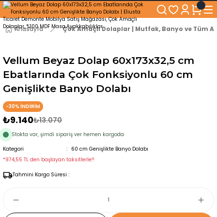
250₺ ve Üzeri Alışverişlerinizde KARGO BEDAVA!
5'er cm Aralıklarla 35 cm'den 100 cm'e kadar Genişliğe Sahip Dolaplar
% 100 Mdf Tekerlekli Masa ile Uzun Ömürlü ve Kolay Kullanım Konforu
Anasayfa
Çok Amaçlı Dolaplar | Mutfak, Banyo ve Tüm Al
Kaliteli hizmet, güvenli alışveriş ve satış sonrası destek
Vellum Beyaz Dolap 60x173x32,5 cm
Ebatlarında Çok Fonksiyonlu 60 cm
Genişlikte Banyo Dolabı
-30% İNDİRİM
₺9.140
₺13.070
Stokta var, şimdi sipariş ver hemen kargoda
Kategori
60 cm Genişlikte Banyo Dolabı
*974,55 TL den başlayan taksitlerle!!
Tahmini Kargo Süresi :