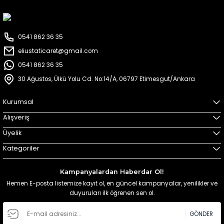
0541 862 36 35
eliustaticaret@gmail.com
0541 862 36 35
30 Ağustos, Ülkü Yolu Cd. No:14/A, 06797 Etimesgut/Ankara
Kurumsal
Alışveriş
Üyelik
Kategoriler
Kampanyalardan Haberdar Ol!
Hemen E-posta listemize kayıt ol, en güncel kampanyalar, yenilikler ve
duyuruları ilk öğrenen sen ol.
GÖNDER