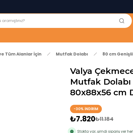
250₺ ve Üzeri Alışverişlerinizde KARGO BEDAVA!
5'er cm Aralıklarla 35 cm'den 100 cm'e kadar Genişliğe Sahip
Dolaplar
% 100 Mdf Tekerlekli Masa ile Uzun Ömürlü ve Kolay Kullanım
Konforu
Kaliteli hizmet, güvenli alışveriş ve satış sonrası destek
ve Tüm Alanlar İçin
Mutfak Dolabı
80 cm Genişl
Valya Çekmece
Mutfak Dolabı 
80x88x56 cm 
-30% İNDİRİM
₺7.820
₺11.184
Stokta var, şimdi sipariş ver 