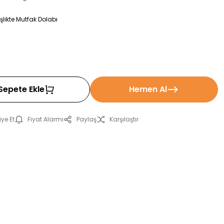
likte Mutfak Dolabı
Sepete Ekle
Hemen Al
ye Et
Fiyat Alarmı
Paylaş
Karşılaştır