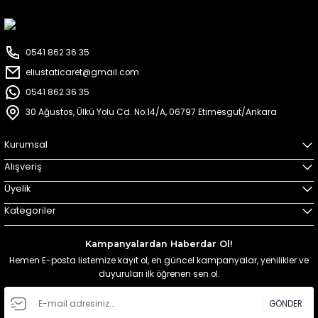
0541 862 36 35
eliustaticaret@gmail.com
0541 862 36 35
30 Ağustos, Ülkü Yolu Cd. No:14/A, 06797 Etimesgut/Ankara
Kurumsal
Alışveriş
Üyelik
Kategoriler
Kampanyalardan Haberdar Ol!
Hemen E-posta listemize kayıt ol, en güncel kampanyalar, yenilikler ve
duyuruları ilk öğrenen sen ol.
GÖNDER