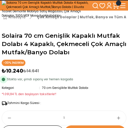
250₺ ve Üzeri Alışverişlerinizde KARGO BEDAVA!
5'er cm Aralıklarla 35 cm'den 100 cm'e kadar Genişliğe Sahip Dolaplar
% 100 Mdf Tekerlekli Masa ile Uzun Ömürlü ve Kolay Kullanım Konforu
Anasayfa
Çok Amaçlı Dolaplar | Mutfak, Banyo ve Tüm Al
Kaliteli hizmet, güvenli alışveriş ve satış sonrası destek
Solaira 70 cm Genişlik Kapaklı Mutfak
Dolabı 4 Kapaklı, Çekmeceli Çok Amaçlı
Mutfak/Banyo Dolabı
-30% İNDİRİM
₺10.240
₺14.641
Stokta var, şimdi sipariş ver hemen kargoda
Kategori
70 cm Genişlikte Mutfak Dolabı
*1.091,84 TL den başlayan taksitlerle!!
Tahmini Kargo Süresi :