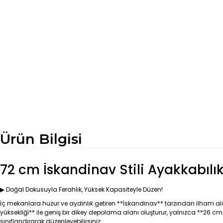
Ürün Bilgisi
72 cm İskandinav Stili Ayakkabıl
▶ Doğal Dokusuyla Ferahlık, Yüksek Kapasiteyle Düzen!
İç mekanlara huzur ve aydınlık getiren **İskandinav** tarzından ilham al
yüksekliği** ile geniş bir dikey depolama alanı oluşturur, yalnızca **26 cm
sınıflandırarak düzenleyebilirsiniz.