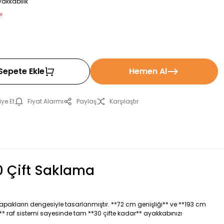
yakkabılık
!
Sepete Ekle
Hemen Al
ye Et
Fiyat Alarmı
Paylaş
Karşılaştır
0 Çift Saklama
pakların dengesiyle tasarlanmıştır. **72 cm genişliği** ve **193 cm
lü** raf sistemi sayesinde tam **30 çifte kadar** ayakkabınızı