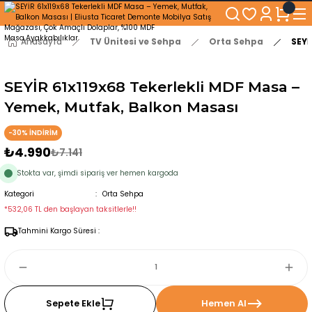
250₺ ve Üzeri Alışverişlerinizde KARGO BEDAVA!
5'er cm Aralıklarla 35 cm'den 100 cm'e kadar Genişliğe Sahip Dolaplar
% 100 Mdf Tekerlekli Masa ile Uzun Ömürlü ve Kolay Kullanım Konforu
Anasayfa
TV Ünitesi ve Sehpa
Orta Sehpa
SEYİ
Kaliteli hizmet, güvenli alışveriş ve satış sonrası destek
SEYİR 61x119x68 Tekerlekli MDF Masa –
Yemek, Mutfak, Balkon Masası
-30% İNDİRİM
₺4.990
₺7.141
Stokta var, şimdi sipariş ver hemen kargoda
Kategori
Orta Sehpa
*532,06 TL den başlayan taksitlerle!!
Tahmini Kargo Süresi :
Sepete Ekle
Hemen Al