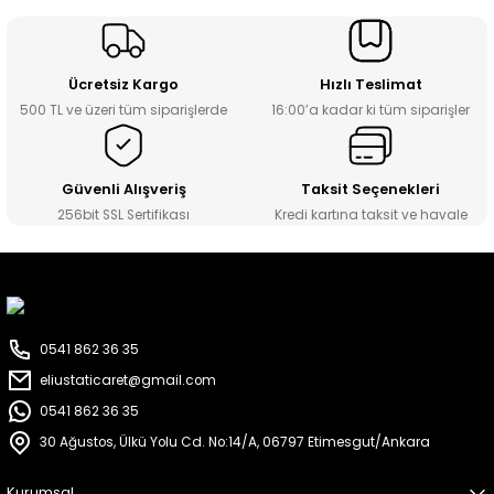
Ücretsiz Kargo
Hızlı Teslimat
500 TL ve üzeri tüm siparişlerde
16:00’a kadar ki tüm siparişler
Güvenli Alışveriş
Taksit Seçenekleri
256bit SSL Sertifikası
Kredi kartına taksit ve havale
0541 862 36 35
eliustaticaret@gmail.com
0541 862 36 35
30 Ağustos, Ülkü Yolu Cd. No:14/A, 06797 Etimesgut/Ankara
Kurumsal