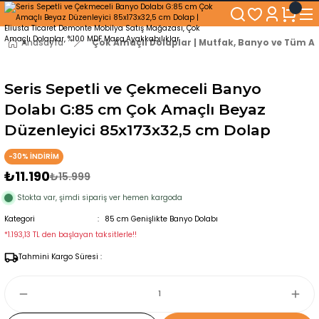
250₺ ve Üzeri Alışverişlerinizde KARGO BEDAVA!
5'er cm Aralıklarla 35 cm'den 100 cm'e kadar Genişliğe Sahip Dolaplar
% 100 Mdf Tekerlekli Masa ile Uzun Ömürlü ve Kolay Kullanım Konforu
Anasayfa
Çok Amaçlı Dolaplar | Mutfak, Banyo ve Tüm Al
Kaliteli hizmet, güvenli alışveriş ve satış sonrası destek
Seris Sepetli ve Çekmeceli Banyo
Dolabı G:85 cm Çok Amaçlı Beyaz
Düzenleyici 85x173x32,5 cm Dolap
-30% İNDİRİM
₺11.190
₺15.999
Stokta var, şimdi sipariş ver hemen kargoda
Kategori
85 cm Genişlikte Banyo Dolabı
*1.193,13 TL den başlayan taksitlerle!!
Tahmini Kargo Süresi :