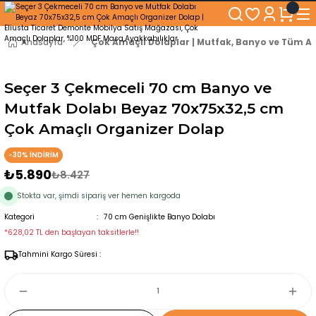
250₺ ve Üzeri Alışverişlerinizde KARGO BEDAVA!
5'er cm Aralıklarla 35 cm'den 100 cm'e kadar Genişliğe Sahip Dolaplar
% 100 Mdf Tekerlekli Masa ile Uzun Ömürlü ve Kolay Kullanım Konforu
Anasayfa
Çok Amaçlı Dolaplar | Mutfak, Banyo ve Tüm Al
Kaliteli hizmet, güvenli alışveriş ve satış sonrası destek
Seçer 3 Çekmeceli 70 cm Banyo ve
Mutfak Dolabı Beyaz 70x75x32,5 cm
Çok Amaçlı Organizer Dolap
-30% İNDİRİM
₺5.890
₺8.427
Stokta var, şimdi sipariş ver hemen kargoda
Kategori
70 cm Genişlikte Banyo Dolabı
*628,02 TL den başlayan taksitlerle!!
Tahmini Kargo Süresi :