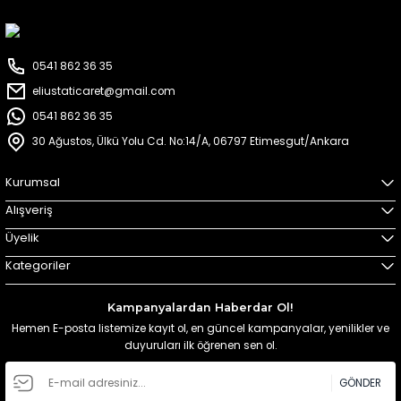
0541 862 36 35
eliustaticaret@gmail.com
0541 862 36 35
30 Ağustos, Ülkü Yolu Cd. No:14/A, 06797 Etimesgut/Ankara
Kurumsal
Alışveriş
Üyelik
Kategoriler
Kampanyalardan Haberdar Ol!
Hemen E-posta listemize kayıt ol, en güncel kampanyalar, yenilikler ve
duyuruları ilk öğrenen sen ol.
GÖNDER