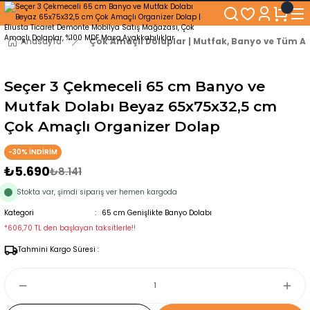
250₺ ve Üzeri Alışverişlerinizde KARGO BEDAVA!
5'er cm Aralıklarla 35 cm'den 100 cm'e kadar Genişliğe Sahip Dolaplar
% 100 Mdf Tekerlekli Masa ile Uzun Ömürlü ve Kolay Kullanım Konforu
Anasayfa
Çok Amaçlı Dolaplar | Mutfak, Banyo ve Tüm Al
Kaliteli hizmet, güvenli alışveriş ve satış sonrası destek
Seçer 3 Çekmeceli 65 cm Banyo ve
Mutfak Dolabı Beyaz 65x75x32,5 cm
Çok Amaçlı Organizer Dolap
-30% İNDİRİM
₺5.690
₺8.141
Stokta var, şimdi sipariş ver hemen kargoda
Kategori
65 cm Genişlikte Banyo Dolabı
*606,70 TL den başlayan taksitlerle!!
Tahmini Kargo Süresi :