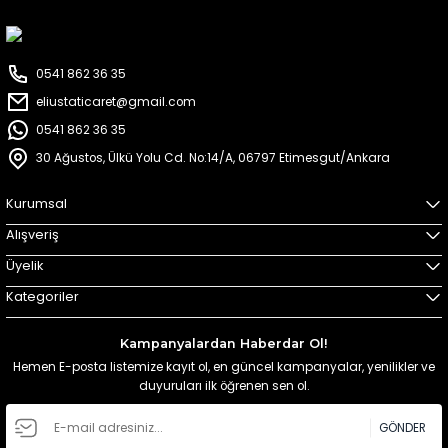
0541 862 36 35
eliustaticaret@gmail.com
0541 862 36 35
30 Ağustos, Ülkü Yolu Cd. No:14/A, 06797 Etimesgut/Ankara
Kurumsal
Alışveriş
Üyelik
Kategoriler
Kampanyalardan Haberdar Ol!
Hemen E-posta listemize kayıt ol, en güncel kampanyalar, yenilikler ve
duyuruları ilk öğrenen sen ol.
GÖNDER