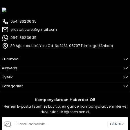
0541 862 36 35
eliustaticaret@gmail.com
0541 862 36 35
30 Ağustos, Ülkü Yolu Cd. No:14/A, 06797 Etimesgut/Ankara
Kurumsal
Alışveriş
Üyelik
Kategoriler
Kampanyalardan Haberdar Ol!
Hemen E-posta listemize kayıt ol, en güncel kampanyalar, yenilikler ve
duyuruları ilk öğrenen sen ol.
GÖNDER