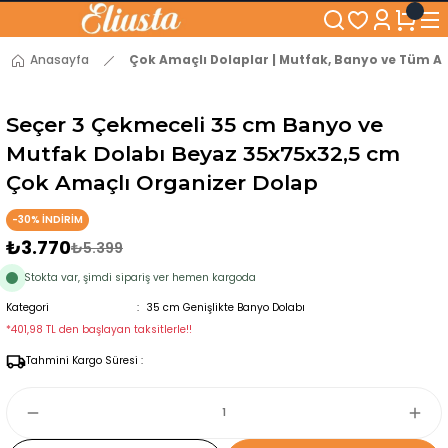
250₺ ve Üzeri Alışverişlerinizde KARGO BEDAVA!
5'er cm Aralıklarla 35 cm'den 100 cm'e kadar Genişliğe Sahip Dolaplar
% 100 Mdf Tekerlekli Masa ile Uzun Ömürlü ve Kolay Kullanım Konforu
Anasayfa
Çok Amaçlı Dolaplar | Mutfak, Banyo ve Tüm Al
Kaliteli hizmet, güvenli alışveriş ve satış sonrası destek
Seçer 3 Çekmeceli 35 cm Banyo ve
Mutfak Dolabı Beyaz 35x75x32,5 cm
Çok Amaçlı Organizer Dolap
-30% İNDİRİM
₺3.770
₺5.399
Stokta var, şimdi sipariş ver hemen kargoda
Kategori
35 cm Genişlikte Banyo Dolabı
*401,98 TL den başlayan taksitlerle!!
Tahmini Kargo Süresi :