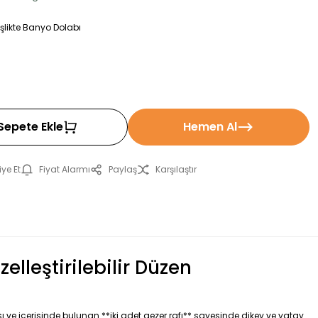
likte Banyo Dolabı
Sepete Ekle
Hemen Al
ye Et
Fiyat Alarmı
Paylaş
Karşılaştır
lleştirilebilir Düzen
sı ve içerisinde bulunan **iki adet gezer rafı** sayesinde dikey ve yatay