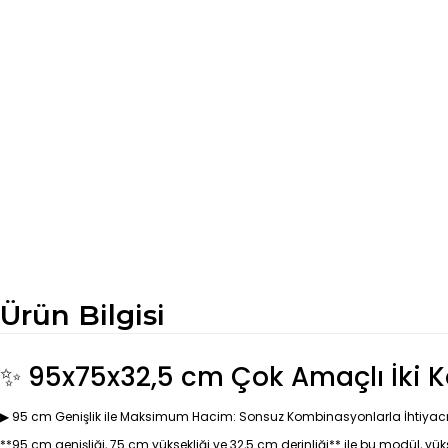
Ürün Bilgisi
✨ 95x75x32,5 cm Çok Amaçlı İki Ka
▶ 95 cm Genişlik ile Maksimum Hacim: Sonsuz Kombinasyonlarla İhtiyacı
**95 cm genişliği, 75 cm yüksekliği ve 32,5 cm derinliği** ile bu modül, yük