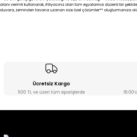
alanı verimli kullanarak, ihtiyacınız olan tüm eşyalarınızı düzenli bir şekild
duvara, zeminden tavana uzanan size özel çözümler** oluşturmanıza ola
Ücretsiz Kargo
500 TL ve üzeri tüm siparişlerde
16:00’