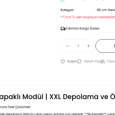
Kategori
95 cm Geniş
*774,10 TL den başlayan taksitlerle!!
Tahmini Kargo Süresi :
Yorum Yaz
Tavsi
paklı Modül | XXL Depolama ve Öze
nıza Özel Çözümler!
sek depolama ihtiyacı olan geniş alanlar için idealdir. **İki kapaklı** yapı