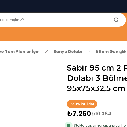
250₺ ve Üzeri Alışverişlerinizde KARGO BEDAVA!
5'er cm Aralıklarla 35 cm'den 100 cm'e kadar Genişliğe Sahip
Dolaplar
% 100 Mdf Tekerlekli Masa ile Uzun Ömürlü ve Kolay Kullanım
Konforu
Kaliteli hizmet, güvenli alışveriş ve satış sonrası destek
ve Tüm Alanlar İçin
Banyo Dolabı
95 cm Genişli
Sabir 95 cm 2 
Dolabı 3 Bölme
95x75x32,5 cm
-30% İNDİRİM
₺7.260
₺10.384
Stokta var, şimdi sipariş ver 