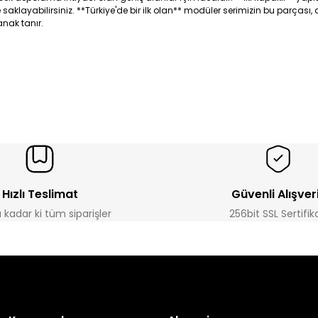
e saklayabilirsiniz. **Türkiye'de bir ilk olan** modüler serimizin bu parçası, 
nak tanır.
Hızlı Teslimat
Güvenli Alışver
a kadar ki tüm siparişler
256bit SSL Sertifik