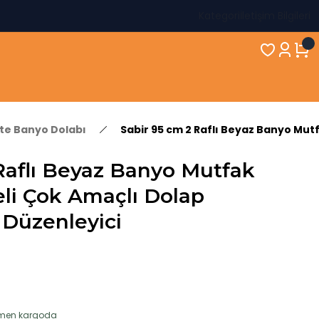
Kategori
İletişim Bilgileri
kte Banyo Dolabı
Sabir 95 cm 2 Raflı Beyaz Banyo Mut
Raflı Beyaz Banyo Mutfak
li Çok Amaçlı Dolap
 Düzenleyici
hemen kargoda