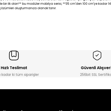
ye'de bir ilk olan** bu modüler mobilya serisi, **35 cm'den 100 cm'ye kadar 1
 çözümleri oluşturmanıza olanak tanır.
Hızlı Teslimat
Güvenli Alışver
a kadar ki tüm siparişler
256bit SSL Sertifik