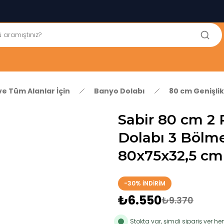
250₺ ve Üzeri Alışverişlerinizde KARGO BEDAVA!
5'er cm Aralıklarla 35 cm'den 100 cm'e kadar Genişliğe Sahip
Dolaplar
% 100 Mdf Tekerlekli Masa ile Uzun Ömürlü ve Kolay Kullanım
Konforu
Kaliteli hizmet, güvenli alışveriş ve satış sonrası destek
ve Tüm Alanlar İçin
Banyo Dolabı
80 cm Genişli
Sabir 80 cm 2 
Dolabı 3 Bölme
80x75x32,5 cm
-30% İNDİRİM
₺6.550
₺9.370
Stokta var, şimdi sipariş ver 