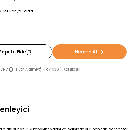
likte Banyo Dolabı
!
Sepete Ekle
Hemen Al
ye Et
Fiyat Alarmı
Paylaş
Karşılaştır
enleyici
alanı sunar. **İki kapaklı** yapısı ve içerisinde bulunan **iki adet gezer