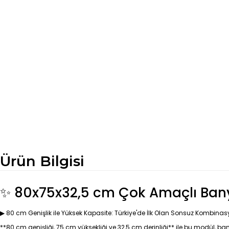
Ürün Bilgisi
✨ 80x75x32,5 cm Çok Amaçlı Banyo
▶ 80 cm Genişlik ile Yüksek Kapasite: Türkiye'de İlk Olan Sonsuz Kombinas
**80 cm genişliği, 75 cm yüksekliği ve 32,5 cm derinliği** ile bu modül, ba