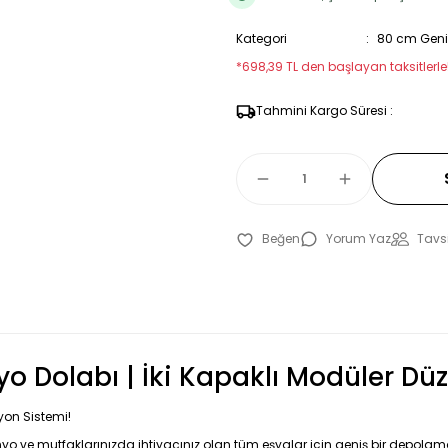
Kategori
80 cm Geniş
*698,39 TL den başlayan taksitlerle!
Tahmini Kargo Süresi :
Yorum Yaz
Tavsi
 Dolabı | İki Kapaklı Modüler Düz
yon Sistemi!
nyo ve mutfaklarınızda ihtiyacınız olan tüm eşyalar için geniş bir depolama 