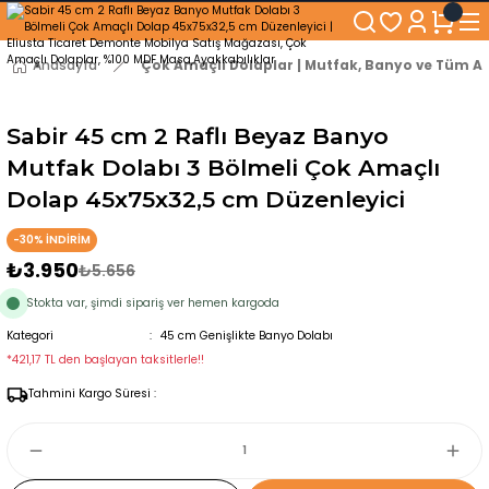
250₺ ve Üzeri Alışverişlerinizde KARGO BEDAVA!
5'er cm Aralıklarla 35 cm'den 100 cm'e kadar Genişliğe Sahip Dolaplar
% 100 Mdf Tekerlekli Masa ile Uzun Ömürlü ve Kolay Kullanım Konforu
Anasayfa
Çok Amaçlı Dolaplar | Mutfak, Banyo ve Tüm Al
Kaliteli hizmet, güvenli alışveriş ve satış sonrası destek
Sabir 45 cm 2 Raflı Beyaz Banyo
Mutfak Dolabı 3 Bölmeli Çok Amaçlı
Dolap 45x75x32,5 cm Düzenleyici
-30% İNDİRİM
₺3.950
₺5.656
Stokta var, şimdi sipariş ver hemen kargoda
Kategori
45 cm Genişlikte Banyo Dolabı
*421,17 TL den başlayan taksitlerle!!
Tahmini Kargo Süresi :