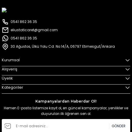
0541 862 36 35
eliustaticaret@gmail.com
0541 862 36 35
30 Ağustos, Ülkü Yolu Cd. No:14/A, 06797 Etimesgut/Ankara
Kurumsal
Alışveriş
Üyelik
Kategoriler
Kampanyalardan Haberdar Ol!
Hemen E-posta listemize kayıt ol, en güncel kampanyalar, yenilikler ve
duyuruları ilk öğrenen sen ol.
GÖNDER