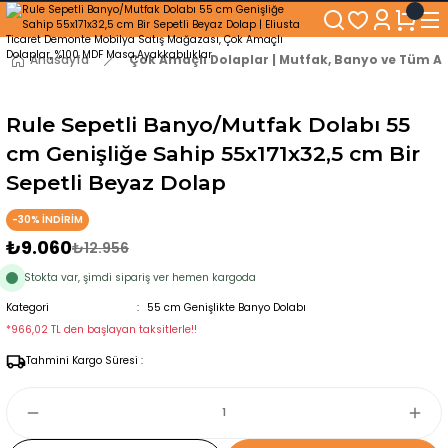
250₺ ve Üzeri Alışverişlerinizde KARGO BEDAVA!
5'er cm Aralıklarla 35 cm'den 100 cm'e kadar Genişliğe Sahip Dolaplar
% 100 Mdf Tekerlekli Masa ile Uzun Ömürlü ve Kolay Kullanım Konforu
Anasayfa
Çok Amaçlı Dolaplar | Mutfak, Banyo ve Tüm Al
Kaliteli hizmet, güvenli alışveriş ve satış sonrası destek
Rule Sepetli Banyo/Mutfak Dolabı 55
cm Genişliğe Sahip 55x171x32,5 cm Bir
Sepetli Beyaz Dolap
-30% İNDİRİM
₺9.060
₺12.956
Stokta var, şimdi sipariş ver hemen kargoda
Kategori
55 cm Genişlikte Banyo Dolabı
*966,02 TL den başlayan taksitlerle!!
Tahmini Kargo Süresi :