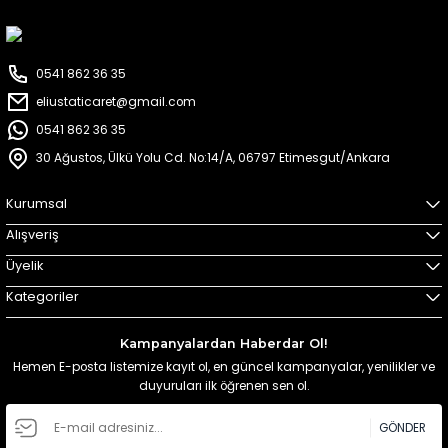
0541 862 36 35
eliustaticaret@gmail.com
0541 862 36 35
30 Ağustos, Ülkü Yolu Cd. No:14/A, 06797 Etimesgut/Ankara
Kurumsal
Alışveriş
Üyelik
Kategoriler
Kampanyalardan Haberdar Ol!
Hemen E-posta listemize kayıt ol, en güncel kampanyalar, yenilikler ve
duyuruları ilk öğrenen sen ol.
GÖNDER