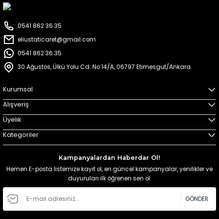
0541 862 36 35
eliustaticaret@gmail.com
0541 862 36 35
30 Ağustos, Ülkü Yolu Cd. No:14/A, 06797 Etimesgut/Ankara
Kurumsal
Alışveriş
Üyelik
Kategoriler
Kampanyalardan Haberdar Ol!
Hemen E-posta listemize kayıt ol, en güncel kampanyalar, yenilikler ve
duyuruları ilk öğrenen sen ol.
GÖNDER