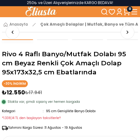
250₺ ve Üzeri Alışverişlerinizde KARGO BEDAVA!
5'er cm Aralıklarla 35 cm'den 100 cm'e kadar Genişliğe Sahip Dolaplar
0
% 100 Mdf Tekerlekli Masa ile Uzun Ömürlü ve Kolay Kullanım Konforu
Kaliteli hizmet, güvenli alışveriş ve satış sonrası destek
Anasayfa
Çok Amaçlı Dolaplar | Mutfak, Banyo ve Tüm Al
Rivo 4 Raflı Banyo/Mutfak Dolabı 95
cm Beyaz Renkli Çok Amaçlı Dolap
95x173x32,5 cm Ebatlarında
-30% İNDİRİM
₺12.550
₺17.941
Stokta var, şimdi sipariş ver hemen kargoda
Kategori
95 cm Genişlikte Banyo Dolabı
*1.338,14 TL den başlayan taksitlerle!!
Tahmini Kargo Süresi :
11 Ağustos - 19 Ağustos