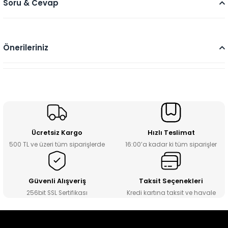
Soru & Cevap
Önerileriniz
Ücretsiz Kargo
Hızlı Teslimat
500 TL ve üzeri tüm siparişlerde
16:00’a kadar ki tüm siparişler
Güvenli Alışveriş
Taksit Seçenekleri
256bit SSL Sertifikası
Kredi kartına taksit ve havale