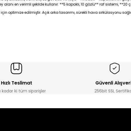
anı en verimli şekilde kullanır. **5 kapaklı, 10 gözlü** raf sistemi, **20 ç
 için optimize edilmiştir. Açık arka tasarımı, sürekli hava sirkülasyonu s
Hızlı Teslimat
Güvenli Alışver
a kadar ki tüm siparişler
256bit SSL Sertifik