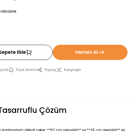
yakkabılık
Sepete Ekle
Hemen Al
ye Et
Fiyat Alarmı
Paylaş
Karşılaştır
 Tasarruflu Çözüm
ontrastıyla dikkat çeker. **52 cm genişliği** ve **26 cm derinliği** ile