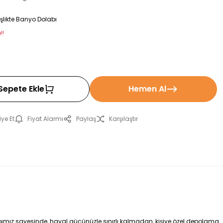
likte Banyo Dolabı
!!
Sepete Ekle
Hemen Al
ye Et
Fiyat Alarmı
Paylaş
Karşılaştır
ımız sayesinde, hayal gücünüzle sınırlı kalmadan, kişiye özel depolama