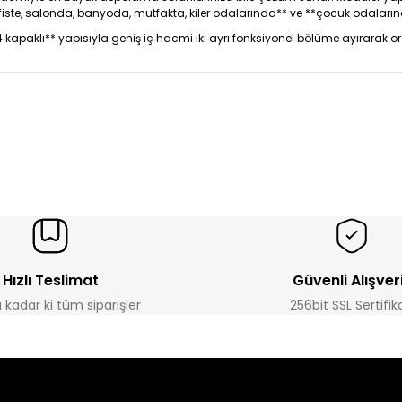
**ofiste, salonda, banyoda, mutfakta, kiler odalarında** ve **çocuk odalar
apaklı** yapısıyla geniş iç hacmi iki ayrı fonksiyonel bölüme ayırarak orga
Hızlı Teslimat
Güvenli Alışver
a kadar ki tüm siparişler
256bit SSL Sertifik