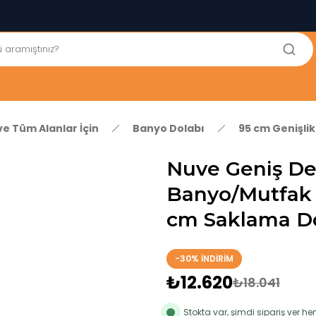
250₺ ve Üzeri Alışverişlerinizde KARGO BEDAVA!
5'er cm Aralıklarla 35 cm'den 100 cm'e kadar Genişliğe Sahip
Dolaplar
% 100 Mdf Tekerlekli Masa ile Uzun Ömürlü ve Kolay Kullanım
Konforu
Kaliteli hizmet, güvenli alışveriş ve satış sonrası destek
ve Tüm Alanlar İçin
Banyo Dolabı
95 cm Genişli
Nuve Geniş De
Banyo/Mutfak 
cm Saklama Do
-30% İNDİRİM
₺12.620
₺18.041
Stokta var, şimdi sipariş ver 