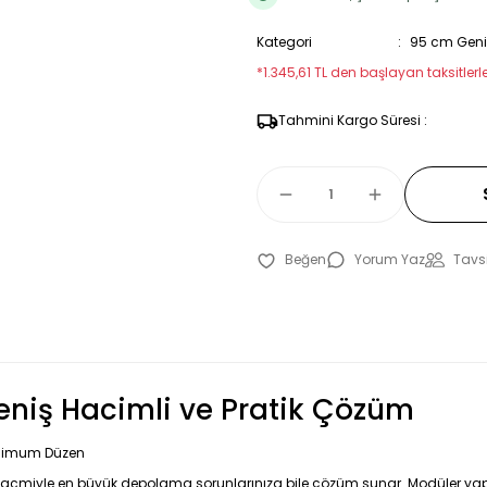
Kategori
95 cm Geniş
*1.345,61 TL den başlayan taksitlerle
Tahmini Kargo Süresi :
Yorum Yaz
Tavsi
Geniş Hacimli ve Pratik Çözüm
aksimum Düzen
 hacmiyle en büyük depolama sorunlarınıza bile çözüm sunar. Modüler yap