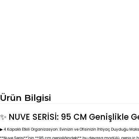
Ürün Bilgisi
✨ NUVE SERİSİ: 95 CM Genişlikle 
▶ 4 Kapaklı Etkili Organizasyon: Evinizin ve Ofisinizin İhtiyaç Duyduğu M
**Nuve Serisi**'nin **95 cm genişliğindeki** bu devasa modülü, geniş iç