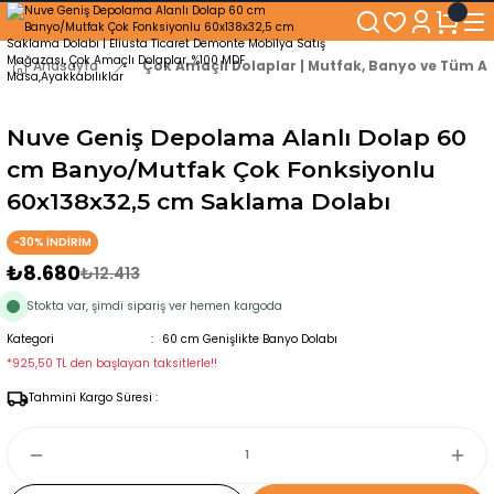
250₺ ve Üzeri Alışverişlerinizde KARGO BEDAVA!
5'er cm Aralıklarla 35 cm'den 100 cm'e kadar Genişliğe Sahip Dolaplar
% 100 Mdf Tekerlekli Masa ile Uzun Ömürlü ve Kolay Kullanım Konforu
Anasayfa
Çok Amaçlı Dolaplar | Mutfak, Banyo ve Tüm Al
Kaliteli hizmet, güvenli alışveriş ve satış sonrası destek
Nuve Geniş Depolama Alanlı Dolap 60
cm Banyo/Mutfak Çok Fonksiyonlu
60x138x32,5 cm Saklama Dolabı
-30% İNDİRİM
₺8.680
₺12.413
Stokta var, şimdi sipariş ver hemen kargoda
Kategori
60 cm Genişlikte Banyo Dolabı
*925,50 TL den başlayan taksitlerle!!
Tahmini Kargo Süresi :