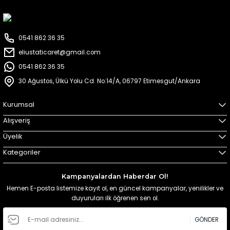
0541 862 36 35
eliustaticaret@gmail.com
0541 862 36 35
30 Ağustos, Ülkü Yolu Cd. No:14/A, 06797 Etimesgut/Ankara
Kurumsal
Alışveriş
Üyelik
Kategoriler
Kampanyalardan Haberdar Ol!
Hemen E-posta listemize kayıt ol, en güncel kampanyalar, yenilikler ve
duyuruları ilk öğrenen sen ol.
GÖNDER