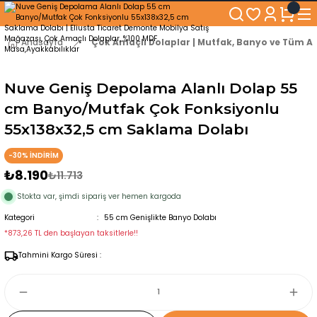
250₺ ve Üzeri Alışverişlerinizde KARGO BEDAVA!
5'er cm Aralıklarla 35 cm'den 100 cm'e kadar Genişliğe Sahip Dolaplar
% 100 Mdf Tekerlekli Masa ile Uzun Ömürlü ve Kolay Kullanım Konforu
Anasayfa
Çok Amaçlı Dolaplar | Mutfak, Banyo ve Tüm Al
Kaliteli hizmet, güvenli alışveriş ve satış sonrası destek
Nuve Geniş Depolama Alanlı Dolap 55
cm Banyo/Mutfak Çok Fonksiyonlu
55x138x32,5 cm Saklama Dolabı
-30% İNDİRİM
₺8.190
₺11.713
Stokta var, şimdi sipariş ver hemen kargoda
Kategori
55 cm Genişlikte Banyo Dolabı
*873,26 TL den başlayan taksitlerle!!
Tahmini Kargo Süresi :