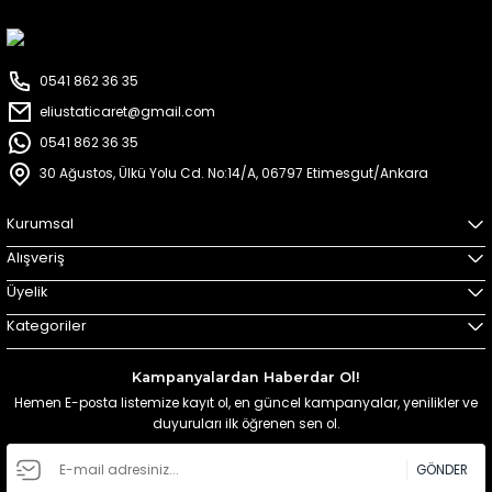
0541 862 36 35
eliustaticaret@gmail.com
0541 862 36 35
30 Ağustos, Ülkü Yolu Cd. No:14/A, 06797 Etimesgut/Ankara
Kurumsal
Alışveriş
Üyelik
Kategoriler
Kampanyalardan Haberdar Ol!
Hemen E-posta listemize kayıt ol, en güncel kampanyalar, yenilikler ve
duyuruları ilk öğrenen sen ol.
GÖNDER