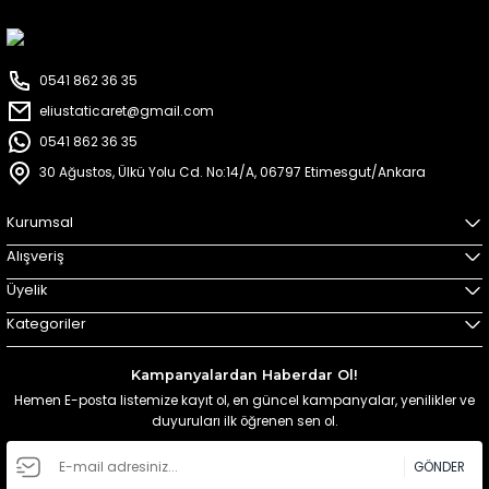
0541 862 36 35
eliustaticaret@gmail.com
0541 862 36 35
30 Ağustos, Ülkü Yolu Cd. No:14/A, 06797 Etimesgut/Ankara
Kurumsal
Alışveriş
Üyelik
Kategoriler
Kampanyalardan Haberdar Ol!
Hemen E-posta listemize kayıt ol, en güncel kampanyalar, yenilikler ve
duyuruları ilk öğrenen sen ol.
GÖNDER