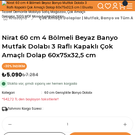
250₺ ve Üzeri Alışverişlerinizde KARGO BEDAVA!
5'er cm Aralıklarla 35 cm'den 100 cm'e kadar Genişliğe Sahip Dolaplar
% 100 Mdf Tekerlekli Masa ile Uzun Ömürlü ve Kolay Kullanım Konforu
Anasayfa
Çok Amaçlı Dolaplar | Mutfak, Banyo ve Tüm Al
Kaliteli hizmet, güvenli alışveriş ve satış sonrası destek
Nirat 60 cm 4 Bölmeli Beyaz Banyo
Mutfak Dolabı 3 Raflı Kapaklı Çok
Amaçlı Dolap 60x75x32,5 cm
-30% İNDİRİM
₺5.090
₺7.284
Stokta var, şimdi sipariş ver hemen kargoda
Kategori
60 cm Genişlikte Banyo Dolabı
*542,72 TL den başlayan taksitlerle!!
Tahmini Kargo Süresi :