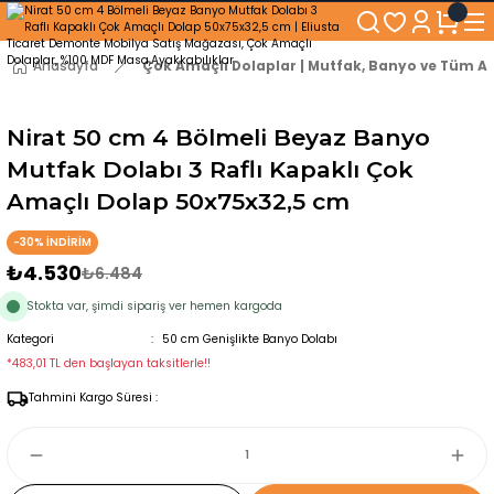
250₺ ve Üzeri Alışverişlerinizde KARGO BEDAVA!
5'er cm Aralıklarla 35 cm'den 100 cm'e kadar Genişliğe Sahip Dolaplar
% 100 Mdf Tekerlekli Masa ile Uzun Ömürlü ve Kolay Kullanım Konforu
Anasayfa
Çok Amaçlı Dolaplar | Mutfak, Banyo ve Tüm Al
Kaliteli hizmet, güvenli alışveriş ve satış sonrası destek
Nirat 50 cm 4 Bölmeli Beyaz Banyo
Mutfak Dolabı 3 Raflı Kapaklı Çok
Amaçlı Dolap 50x75x32,5 cm
-30% İNDİRİM
₺4.530
₺6.484
Stokta var, şimdi sipariş ver hemen kargoda
Kategori
50 cm Genişlikte Banyo Dolabı
*483,01 TL den başlayan taksitlerle!!
Tahmini Kargo Süresi :