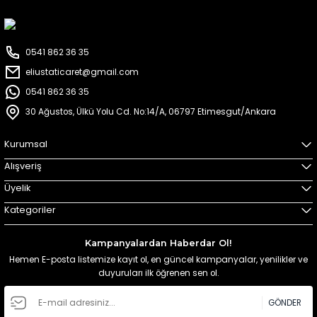
0541 862 36 35
eliustaticaret@gmail.com
0541 862 36 35
30 Ağustos, Ülkü Yolu Cd. No:14/A, 06797 Etimesgut/Ankara
Kurumsal
Alışveriş
Üyelik
Kategoriler
Kampanyalardan Haberdar Ol!
Hemen E-posta listemize kayıt ol, en güncel kampanyalar, yenilikler ve
duyuruları ilk öğrenen sen ol.
GÖNDER