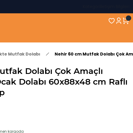
Kategori
İletişim Bilgileri
ikte Mutfak Dolabı
Nehir 60 cm Mutfak Dolabı Çok Ama
utfak Dolabı Çok Amaçlı
Ocak Dolabı 60x88x48 cm Raflı
ap
hemen kargoda