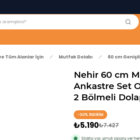
250₺ ve Üzeri Alışverişlerinizde KARGO BEDAVA!
5'er cm Aralıklarla 35 cm'den 100 cm'e kadar Genişliğe Sahip
Dolaplar
% 100 Mdf Tekerlekli Masa ile Uzun Ömürlü ve Kolay Kullanım
Konforu
Kaliteli hizmet, güvenli alışveriş ve satış sonrası destek
ve Tüm Alanlar İçin
Mutfak Dolabı
60 cm Genişl
Nehir 60 cm M
Ankastre Set 
2 Bölmeli Dol
-30% İNDİRİM
₺5.190
₺7.427
Stokta var, şimdi sipariş ver 