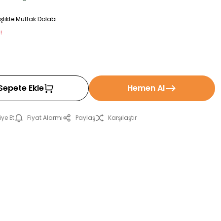
likte Mutfak Dolabı
!
Sepete Ekle
Hemen Al
ye Et
Fiyat Alarmı
Paylaş
Karşılaştır