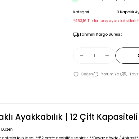
Kategori
3 Kapaklı A
*453,16 TL den başlayan taksitlerle!
Tahmini Kargo Süresi :
Yorum Yaz
Tavsi
lı Ayakkabılık | 12 Çift Kapasiteli
e Düzen!
 antreler için ideal **52 cm** genişliğe sahiptir. **Beyaz gövde / Antrasit*