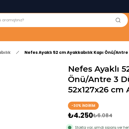
250₺ ve Üzeri Alışverişlerinizde KARGO BEDAVA!
5'er cm Aralıklarla 35 cm'den 100 cm'e kadar Genişliğe Sahip
Dolaplar
% 100 Mdf Tekerlekli Masa ile Uzun Ömürlü ve Kolay Kullanım
Konforu
Kaliteli hizmet, güvenli alışveriş ve satış sonrası destek
bılık
Nefes Ayaklı 52 cm Ayakkabılık Kapı Önü/Antre 
Nefes Ayaklı 5
Önü/Antre 3 Dü
52x127x26 cm 
-30% İNDİRİM
₺4.250
₺6.084
Stokta var, şimdi sipariş ver 