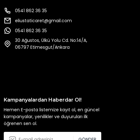
0541 862 36 35
eliustaticaret@gmail.com
0541 862 36 35
30 Ağustos, Ülkü Yolu Cd. No:14/A,
06797 Etimesgut/Ankara
Kampanyalardan Haberdar Ol!
Hemen E-posta listemize kayıt ol, en güncel
kampanyalar, yenilikler ve duyuruları ilk
öğrenen sen ol.
GÖNDER