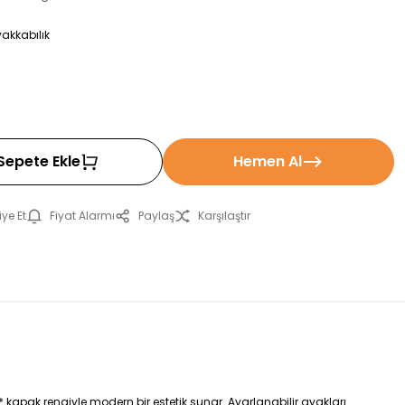
yakkabılık
!
Sepete Ekle
Hemen Al
ye Et
Fiyat Alarmı
Paylaş
Karşılaştır
* kapak rengiyle modern bir estetik sunar. Ayarlanabilir ayakları