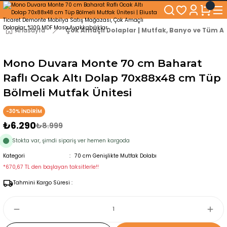
250₺ ve Üzeri Alışverişlerinizde KARGO BEDAVA!
5'er cm Aralıklarla 35 cm'den 100 cm'e kadar Genişliğe Sahip Dolaplar
% 100 Mdf Tekerlekli Masa ile Uzun Ömürlü ve Kolay Kullanım Konforu
Anasayfa
Çok Amaçlı Dolaplar | Mutfak, Banyo ve Tüm Al
Kaliteli hizmet, güvenli alışveriş ve satış sonrası destek
Mono Duvara Monte 70 cm Baharat
Raflı Ocak Altı Dolap 70x88x48 cm Tüp
Bölmeli Mutfak Ünitesi
-30% İNDİRİM
₺6.290
₺8.999
Stokta var, şimdi sipariş ver hemen kargoda
Kategori
70 cm Genişlikte Mutfak Dolabı
*670,67 TL den başlayan taksitlerle!!
Tahmini Kargo Süresi :