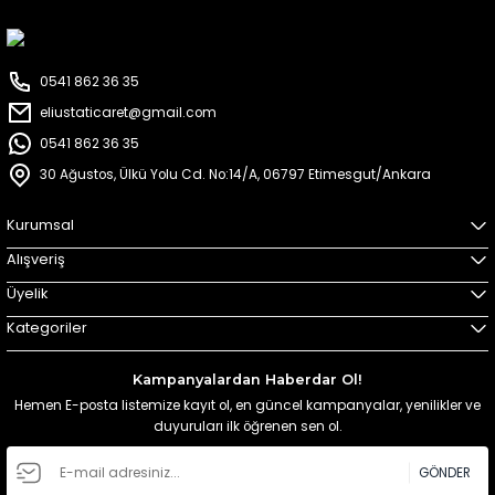
0541 862 36 35
eliustaticaret@gmail.com
0541 862 36 35
30 Ağustos, Ülkü Yolu Cd. No:14/A, 06797 Etimesgut/Ankara
Kurumsal
Alışveriş
Üyelik
Kategoriler
Kampanyalardan Haberdar Ol!
Hemen E-posta listemize kayıt ol, en güncel kampanyalar, yenilikler ve
duyuruları ilk öğrenen sen ol.
GÖNDER