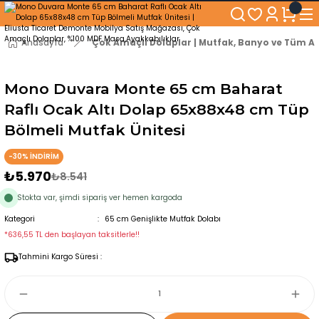
250₺ ve Üzeri Alışverişlerinizde KARGO BEDAVA!
5'er cm Aralıklarla 35 cm'den 100 cm'e kadar Genişliğe Sahip Dolaplar
% 100 Mdf Tekerlekli Masa ile Uzun Ömürlü ve Kolay Kullanım Konforu
Anasayfa
Çok Amaçlı Dolaplar | Mutfak, Banyo ve Tüm Al
Kaliteli hizmet, güvenli alışveriş ve satış sonrası destek
Mono Duvara Monte 65 cm Baharat
Raflı Ocak Altı Dolap 65x88x48 cm Tüp
Bölmeli Mutfak Ünitesi
-30% İNDİRİM
₺5.970
₺8.541
Stokta var, şimdi sipariş ver hemen kargoda
Kategori
65 cm Genişlikte Mutfak Dolabı
*636,55 TL den başlayan taksitlerle!!
Tahmini Kargo Süresi :