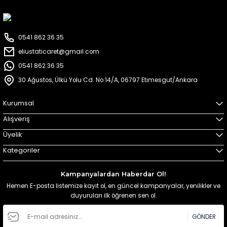
0541 862 36 35
eliustaticaret@gmail.com
0541 862 36 35
30 Ağustos, Ülkü Yolu Cd. No:14/A, 06797 Etimesgut/Ankara
Kurumsal
Alışveriş
Üyelik
Kategoriler
Kampanyalardan Haberdar Ol!
Hemen E-posta listemize kayıt ol, en güncel kampanyalar, yenilikler ve
duyuruları ilk öğrenen sen ol.
GÖNDER