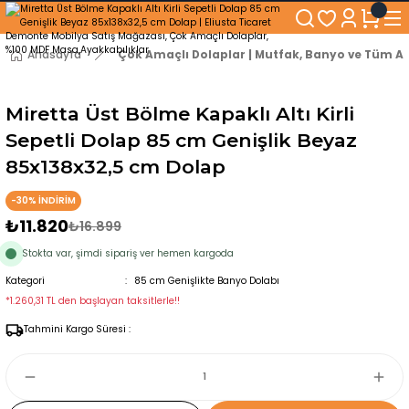
250₺ ve Üzeri Alışverişlerinizde KARGO BEDAVA!
5'er cm Aralıklarla 35 cm'den 100 cm'e kadar Genişliğe Sahip Dolaplar
% 100 Mdf Tekerlekli Masa ile Uzun Ömürlü ve Kolay Kullanım Konforu
Anasayfa
Çok Amaçlı Dolaplar | Mutfak, Banyo ve Tüm Al
Kaliteli hizmet, güvenli alışveriş ve satış sonrası destek
Miretta Üst Bölme Kapaklı Altı Kirli
Sepetli Dolap 85 cm Genişlik Beyaz
85x138x32,5 cm Dolap
-30% İNDİRİM
₺11.820
₺16.899
Stokta var, şimdi sipariş ver hemen kargoda
Kategori
85 cm Genişlikte Banyo Dolabı
*1.260,31 TL den başlayan taksitlerle!!
Tahmini Kargo Süresi :