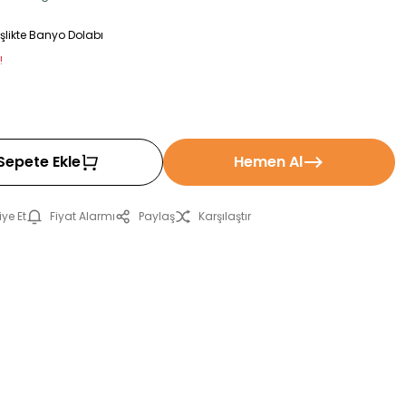
likte Banyo Dolabı
!
Sepete Ekle
Hemen Al
ye Et
Fiyat Alarmı
Paylaş
Karşılaştır