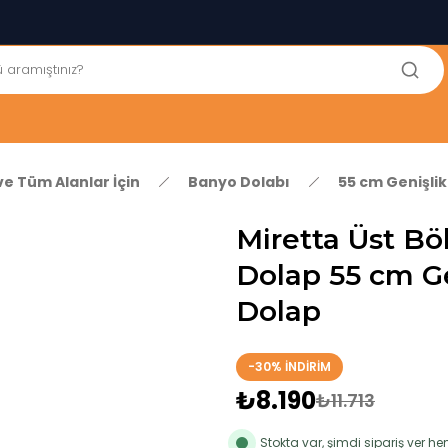
250₺ ve Üzeri Alışverişlerinizde KARGO BEDAVA!
5'er cm Aralıklarla 35 cm'den 100 cm'e kadar Genişliğe Sahip
Dolaplar
% 100 Mdf Tekerlekli Masa ile Uzun Ömürlü ve Kolay Kullanım
Konforu
Kaliteli hizmet, güvenli alışveriş ve satış sonrası destek
ve Tüm Alanlar İçin
Banyo Dolabı
55 cm Genişli
Miretta Üst Böl
Dolap 55 cm Ge
Dolap
-30% İNDİRİM
₺8.190
₺11.713
Stokta var, şimdi sipariş ver 