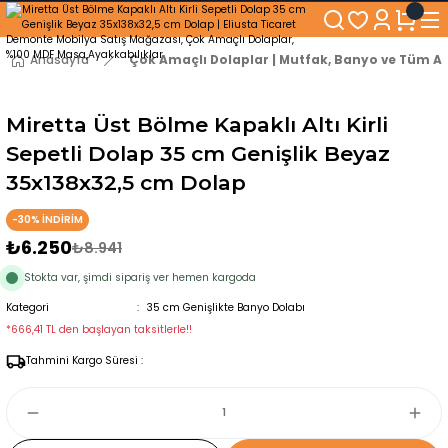
250₺ ve Üzeri Alışverişlerinizde KARGO BEDAVA!
5'er cm Aralıklarla 35 cm'den 100 cm'e kadar Genişliğe Sahip Dolaplar
% 100 Mdf Tekerlekli Masa ile Uzun Ömürlü ve Kolay Kullanım Konforu
Anasayfa
Çok Amaçlı Dolaplar | Mutfak, Banyo ve Tüm Al
Kaliteli hizmet, güvenli alışveriş ve satış sonrası destek
Miretta Üst Bölme Kapaklı Altı Kirli
Sepetli Dolap 35 cm Genişlik Beyaz
35x138x32,5 cm Dolap
-30% İNDİRİM
₺6.250
₺8.941
Stokta var, şimdi sipariş ver hemen kargoda
Kategori
35 cm Genişlikte Banyo Dolabı
*666,41 TL den başlayan taksitlerle!!
Tahmini Kargo Süresi :