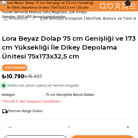
250₺ ve Üzeri Alışverişlerinizde KARGO BEDAVA!
5'er cm Aralıklarla 35 cm'den 100 cm'e kadar Genişliğe Sahip Dolaplar
% 100 Mdf Tekerlekli Masa ile Uzun Ömürlü ve Kolay Kullanım Konforu
Anasayfa
Çok Amaçlı Dolaplar | Mutfak, Banyo ve Tüm Al
Kaliteli hizmet, güvenli alışveriş ve satış sonrası destek
Lora Beyaz Dolap 75 cm Genişliği ve 173
cm Yüksekliği İle Dikey Depolama
Ünitesi 75x173x32,5 cm
-30% İNDİRİM
₺10.790
₺15.427
Stokta var, şimdi sipariş ver hemen kargoda
Kategori
75 cm Genişlikte Banyo Dolabı
*1.150,48 TL den başlayan taksitlerle!!
Tahmini Kargo Süresi :