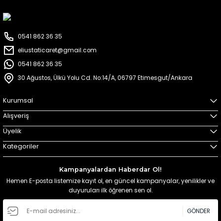
0541 862 36 35
eliustaticaret@gmail.com
0541 862 36 35
30 Ağustos, Ülkü Yolu Cd. No:14/A, 06797 Etimesgut/Ankara
Kurumsal
Alışveriş
Üyelik
Kategoriler
Kampanyalardan Haberdar Ol!
Hemen E-posta listemize kayıt ol, en güncel kampanyalar, yenilikler ve
duyuruları ilk öğrenen sen ol.
GÖNDER