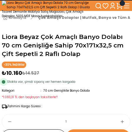
250₺ ve Üzeri Alışverişlerinizde KARGO BEDAVA!
5'er cm Aralıklarla 35 cm'den 100 cm'e kadar Genişliğe Sahip Dolaplar
% 100 Mdf Tekerlekli Masa ile Uzun Ömürlü ve Kolay Kullanım Konforu
Anasayfa
Çok Amaçlı Dolaplar | Mutfak, Banyo ve Tüm Al
Kaliteli hizmet, güvenli alışveriş ve satış sonrası destek
Liora Beyaz Çok Amaçlı Banyo Dolabı
70 cm Genişliğe Sahip 70x171x32,5 cm
Çift Sepetli 2 Raflı Dolap
-30% İNDİRİM
₺10.160
₺14.527
Stokta var, şimdi sipariş ver hemen kargoda
Kategori
70 cm Genişlikte Banyo Dolabı
*1.083,31 TL den başlayan taksitlerle!!
Tahmini Kargo Süresi :