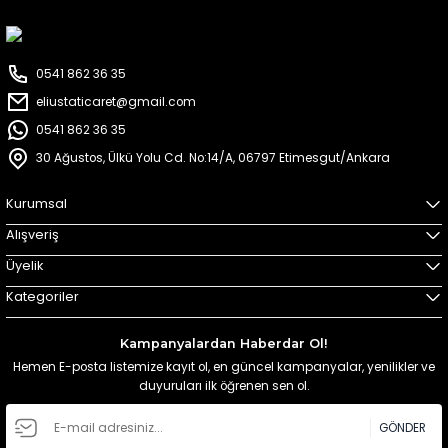
0541 862 36 35
eliustaticaret@gmail.com
0541 862 36 35
30 Ağustos, Ülkü Yolu Cd. No:14/A, 06797 Etimesgut/Ankara
Kurumsal
Alışveriş
Üyelik
Kategoriler
Kampanyalardan Haberdar Ol!
Hemen E-posta listemize kayıt ol, en güncel kampanyalar, yenilikler ve
duyuruları ilk öğrenen sen ol.
GÖNDER