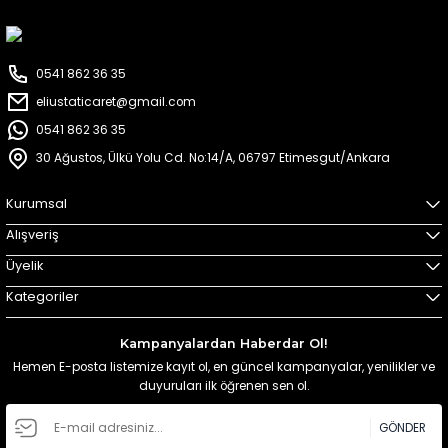
0541 862 36 35
eliustaticaret@gmail.com
0541 862 36 35
30 Ağustos, Ülkü Yolu Cd. No:14/A, 06797 Etimesgut/Ankara
Kurumsal
Alışveriş
Üyelik
Kategoriler
Kampanyalardan Haberdar Ol!
Hemen E-posta listemize kayıt ol, en güncel kampanyalar, yenilikler ve
duyuruları ilk öğrenen sen ol.
GÖNDER