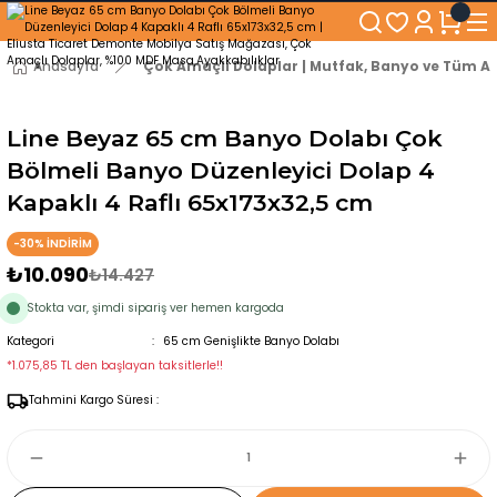
250₺ ve Üzeri Alışverişlerinizde KARGO BEDAVA!
5'er cm Aralıklarla 35 cm'den 100 cm'e kadar Genişliğe Sahip Dolaplar
% 100 Mdf Tekerlekli Masa ile Uzun Ömürlü ve Kolay Kullanım Konforu
Anasayfa
Çok Amaçlı Dolaplar | Mutfak, Banyo ve Tüm Al
Kaliteli hizmet, güvenli alışveriş ve satış sonrası destek
Line Beyaz 65 cm Banyo Dolabı Çok
Bölmeli Banyo Düzenleyici Dolap 4
Kapaklı 4 Raflı 65x173x32,5 cm
-30% İNDİRİM
₺10.090
₺14.427
Stokta var, şimdi sipariş ver hemen kargoda
Kategori
65 cm Genişlikte Banyo Dolabı
*1.075,85 TL den başlayan taksitlerle!!
Tahmini Kargo Süresi :