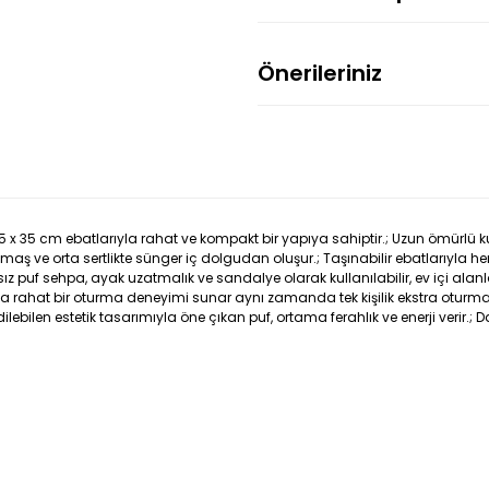
Önerileriniz
5 x 35 cm ebatlarıyla rahat ve kompakt bir yapıya sahiptir.; Uzun ömürl
ve orta sertlikte sünger iç dolgudan oluşur.; Taşınabilir ebatlarıyla her y
aksız puf sehpa, ayak uzatmalık ve sandalye olarak kullanılabilir, ev içi al
anında rahat bir oturma deneyimi sunar aynı zamanda tek kişilik ekstra otur
ilen estetik tasarımıyla öne çıkan puf, ortama ferahlık ve enerji verir.; Da