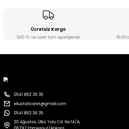
Ücretsiz Kargo
500 TL ve üzeri tüm siparişlerde
16:00’
0541 862 36 35
eliustaticaret@gmail.com
0541 862 36 35
30 Ağustos, Ülkü Yolu Cd. No:14/A,
06797 Etimesgut/Ankara