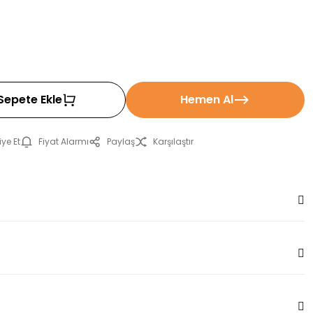
!
Sepete Ekle
Hemen Al
ye Et
Fiyat Alarmı
Paylaş
Karşılaştır