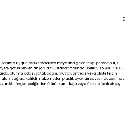
ü kullanıma uygun malzemelerden meydana gelen rengi pembe puf, 1.
ere götürülebilen ahşap puf E1 standartlarında üretilip, Iso 9001 ve TSE
anlarda, oturma odası, yatak odası, mutfak, antrede veya ofiste tercih
ma alanı sağlar.; Kaliteli malzemeden plastik ayakları sayesinde zeminde
yanıklı sünger içeriğinden ötürü oturulduğu veya üzerine farklı bir şey