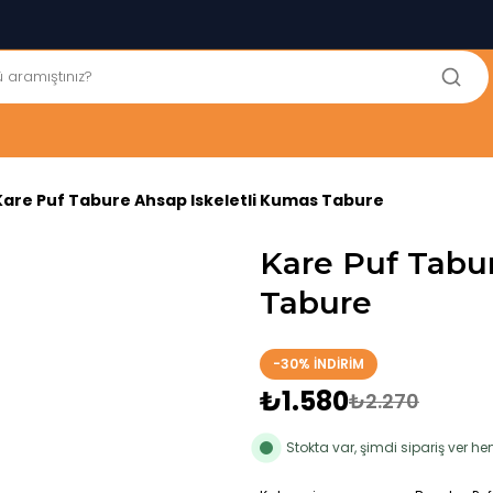
250₺ ve Üzeri Alışverişlerinizde KARGO BEDAVA!
5'er cm Aralıklarla 35 cm'den 100 cm'e kadar Genişliğe Sahip
Dolaplar
% 100 Mdf Tekerlekli Masa ile Uzun Ömürlü ve Kolay Kullanım
Konforu
Kaliteli hizmet, güvenli alışveriş ve satış sonrası destek
Kare Puf Tabure Ahsap Iskeletli Kumas Tabure
Kare Puf Tabu
Tabure
-30% İNDİRİM
₺1.580
₺2.270
Stokta var, şimdi sipariş ver 