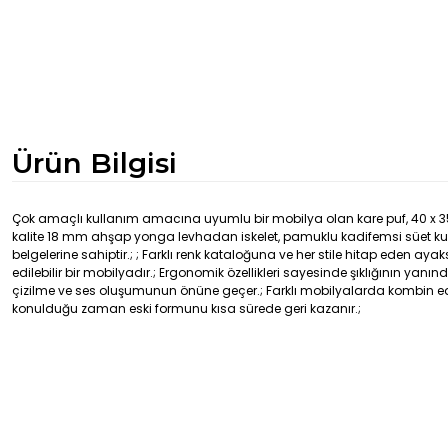
Ürün Bilgisi
Çok amaçlı kullanım amacına uyumlu bir mobilya olan kare puf, 40 x 3
kalite 18 mm ahşap yonga levhadan iskelet, pamuklu kadifemsi süet kumaş 
belgelerine sahiptir.; ; Farklı renk kataloğuna ve her stile hitap eden ay
edilebilir bir mobilyadır.; Ergonomik özellikleri sayesinde şıklığının y
çizilme ve ses oluşumunun önüne geçer.; Farklı mobilyalarda kombin edileb
konulduğu zaman eski formunu kısa sürede geri kazanır.;