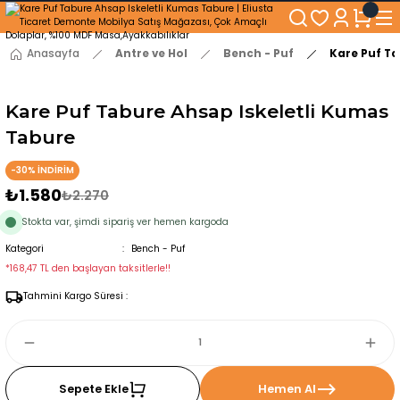
250₺ ve Üzeri Alışverişlerinizde KARGO BEDAVA!
5'er cm Aralıklarla 35 cm'den 100 cm'e kadar Genişliğe Sahip Dolaplar
% 100 Mdf Tekerlekli Masa ile Uzun Ömürlü ve Kolay Kullanım Konforu
Anasayfa
Antre ve Hol
Bench - Puf
Kare Puf Ta
Kaliteli hizmet, güvenli alışveriş ve satış sonrası destek
Kare Puf Tabure Ahsap Iskeletli Kumas
Tabure
-30% İNDİRİM
₺1.580
₺2.270
Stokta var, şimdi sipariş ver hemen kargoda
Kategori
Bench - Puf
*168,47 TL den başlayan taksitlerle!!
Tahmini Kargo Süresi :
Sepete Ekle
Hemen Al