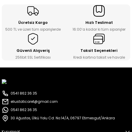
Ücretsiz Kargo
Hızlı Teslimat
500 TL ve üzeri tüm siparişlerde
16:00’a kadar ki tüm siparişler
Güvenli Alışveriş
Taksit Seçenekleri
256bit SSL Sertifikası
Kredi kartına taksit ve havale
0541 862 36 35
eliustaticaret@gmail.com
0541 862 36 35
30 Ağustos, Ülkü Yolu Cd. No:14/A, 06797 Etimesgut/Ankara
Kurumsal