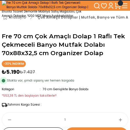
250₺ ve Üzeri Alışverişlerinizde KARGO BEDAVA!
5'er cm Aralıklarla 35 cm'den 100 cm'e kadar Genişliğe Sahip Dolaplar
% 100 Mdf Tekerlekli Masa ile Uzun Ömürlü ve Kolay Kullanım Konforu
Anasayfa
Çok Amaçlı Dolaplar | Mutfak, Banyo ve Tüm Al
Kaliteli hizmet, güvenli alışveriş ve satış sonrası destek
Fre 70 cm Çok Amaçlı Dolap 1 Raflı Tek
Çekmeceli Banyo Mutfak Dolabı
70x88x32,5 cm Organizer Dolap
-30% İNDİRİM
₺5.190
₺7.427
Stokta var, şimdi sipariş ver hemen kargoda
Kategori
70 cm Genişlikte Banyo Dolabı
*553,38 TL den başlayan taksitlerle!!
Tahmini Kargo Süresi :