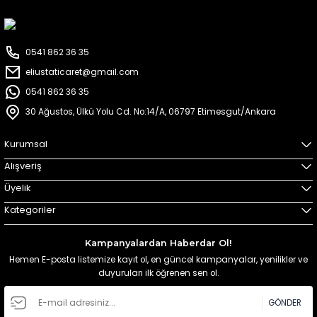
0541 862 36 35
eliustaticaret@gmail.com
0541 862 36 35
30 Ağustos, Ülkü Yolu Cd. No:14/A, 06797 Etimesgut/Ankara
Kurumsal
Alışveriş
Üyelik
Kategoriler
Kampanyalardan Haberdar Ol!
Hemen E-posta listemize kayıt ol, en güncel kampanyalar, yenilikler ve
duyuruları ilk öğrenen sen ol.
GÖNDER