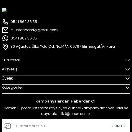
0541 862 36 35
eliustaticaret@gmail.com
0541 862 36 35
30 Ağustos, Ülkü Yolu Cd. No:14/A, 06797 Etimesgut/Ankara
Kurumsal
Alışveriş
Üyelik
Kategoriler
Kampanyalardan Haberdar Ol!
Hemen E-posta listemize kayıt ol, en güncel kampanyalar, yenilikler ve
duyuruları ilk öğrenen sen ol.
GÖNDER