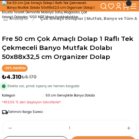
250₺ ve Üzeri Alışverişlerinizde KARGO BEDAVA!
5'er cm Aralıklarla 35 cm'den 100 cm'e kadar Genişliğe Sahip Dolaplar
% 100 Mdf Tekerlekli Masa ile Uzun Ömürlü ve Kolay Kullanım Konforu
Anasayfa
Çok Amaçlı Dolaplar | Mutfak, Banyo ve Tüm Al
Kaliteli hizmet, güvenli alışveriş ve satış sonrası destek
Fre 50 cm Çok Amaçlı Dolap 1 Raflı Tek
Çekmeceli Banyo Mutfak Dolabı
50x88x32,5 cm Organizer Dolap
-30% İNDİRİM
₺4.310
₺6.170
Stokta var, şimdi sipariş ver hemen kargoda
Kategori
50 cm Genişlikte Banyo Dolabı
*459,55 TL den başlayan taksitlerle!!
Tahmini Kargo Süresi :