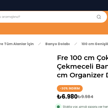
250₺ ve Üzeri Alışverişlerinizde KARGO BEDAVA!
5'er cm Aralıklarla 35 cm'den 100 cm'e kadar Genişliğe Sahip
Dolaplar
% 100 Mdf Tekerlekli Masa ile Uzun Ömürlü ve Kolay Kullanım
Konforu
Kaliteli hizmet, güvenli alışveriş ve satış sonrası destek
ve Tüm Alanlar İçin
Banyo Dolabı
100 cm Genişl
Fre 100 cm Çok
Çekmeceli Ban
cm Organizer 
-30% İNDİRİM
₺6.980
₺9.984
Stokta var, şimdi sipariş ver 