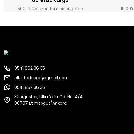
Ücretsiz Kargo
500 TL ve üzeri tüm siparişlerde
16:00’
0541 862 36 35
eliustaticaret@gmail.com
0541 862 36 35
30 Ağustos, Ülkü Yolu Cd. No:14/A,
06797 Etimesgut/Ankara