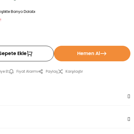
şlikte Banyo Dolabı
!
Sepete Ekle
Hemen Al
ye Et
Fiyat Alarmı
Paylaş
Karşılaştır