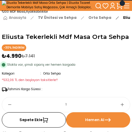
250₺ ve Üzeri Alışverişlerinizde KARGO BEDAVA!
5'er cm Aralıklarla 35 cm'den 100 cm'e kadar Genişliğe Sahip Dolaplar
% 100 Mdf Tekerlekli Masa ile Uzun Ömürlü ve Kolay Kullanım Konforu
Anasayfa
TV Ünitesi ve Sehpa
Orta Sehpa
Eliu
Kaliteli hizmet, güvenli alışveriş ve satış sonrası destek
Eliusta Tekerlekli Mdf Masa Orta Sehpa
-30% İNDİRİM
₺4.990
₺7.141
Stokta var, şimdi sipariş ver hemen kargoda
Kategori
Orta Sehpa
*532,06 TL den başlayan taksitlerle!!
Tahmini Kargo Süresi :
Sepete Ekle
Hemen Al