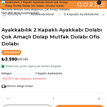
250₺ ve Üzeri Alışverişlerinizde KARGO BEDAVA!
5'er cm Aralıklarla 35 cm'den 100 cm'e kadar Genişliğe Sahip Dolaplar
% 100 Mdf Tekerlekli Masa ile Uzun Ömürlü ve Kolay Kullanım Konforu
Anasayfa
Ayakkabılıklar
2 Kapaklı Ayakkabılık
Kaliteli hizmet, güvenli alışveriş ve satış sonrası destek
Ayakkabılık 2 Kapaklı Ayakkabı Dolabı
Çok Amaçlı Dolap Mutfak Dolabı Ofis
Dolabı
-30% İNDİRİM
₺3.590
₺5.141
Stokta var, şimdi sipariş ver hemen kargoda
Kategori
2 Kapaklı Ayakkabılık
*382,78 TL den başlayan taksitlerle!!
Tahmini Kargo Süresi :