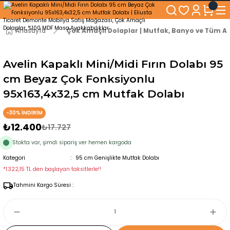
250₺ ve Üzeri Alışverişlerinizde KARGO BEDAVA!
5'er cm Aralıklarla 35 cm'den 100 cm'e kadar Genişliğe Sahip Dolaplar
% 100 Mdf Tekerlekli Masa ile Uzun Ömürlü ve Kolay Kullanım Konforu
Anasayfa
Çok Amaçlı Dolaplar | Mutfak, Banyo ve Tüm Al
Kaliteli hizmet, güvenli alışveriş ve satış sonrası destek
Avelin Kapaklı Mini/Midi Fırın Dolabı 95
cm Beyaz Çok Fonksiyonlu
95x163,4x32,5 cm Mutfak Dolabı
-30% İNDİRİM
₺12.400
₺17.727
Stokta var, şimdi sipariş ver hemen kargoda
Kategori
95 cm Genişlikte Mutfak Dolabı
*1.322,15 TL den başlayan taksitlerle!!
Tahmini Kargo Süresi :