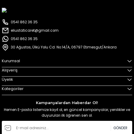
0541 862 36 35
eliustaticaret@gmail.com
0541 862 36 35
30 Ağustos, Ülkü Yolu Cd. No:14/A, 06797 Etimesgut/Ankara
Kurumsal
Alışveriş
Üyelik
Kategoriler
Kampanyalardan Haberdar Ol!
Hemen E-posta listemize kayıt ol, en güncel kampanyalar, yenilikler ve
duyuruları ilk öğrenen sen ol.
GÖNDER