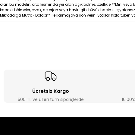
olan bu modelin, orta kısmında yer alan açık bölme, özellikle **Mini veya Mi
kapaklı bölmeler, erzak, deterjan veya havlu gibi büyük hacimli eşyalarınızı
Mikrodalga Mutfak Dolabı** ile karmaşaya son verin. Stoklar hızla tükeniyor
Ücretsiz Kargo
500 TL ve üzeri tüm siparişlerde
16:00’