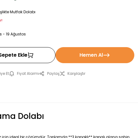
likte Mutfak Dolabı
!!
s - 19 Ağustos
Sepete Ekle
Hemen Al
ye Et
Fiyat Alarmı
Paylaş
Karşılaştır
lama Dolabı
 için ideal bir çözümdür. Toplamda **3 kapaklı** kapalı alana sahip