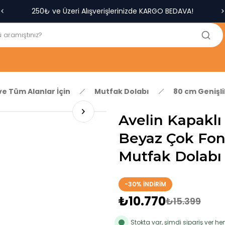
250₺ ve Üzeri Alışverişlerinizde KARGO BEDAVA!
5'er cm Aralıklarla 35 cm'den 100 cm'e kadar Genişliğe Sahip
Dolaplar
% 100 Mdf Tekerlekli Masa ile Uzun Ömürlü ve Kolay Kullanım
Konforu
Kaliteli hizmet, güvenli alışveriş ve satış sonrası destek
ve Tüm Alanlar İçin
Mutfak Dolabı
80 cm Genişl
Avelin Kapaklı
Beyaz Çok Fon
Mutfak Dolabı
-30% İNDİRİM
₺10.770
₺15.399
Stokta var, şimdi sipariş ver 