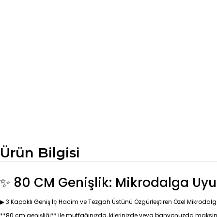
Ürün Bilgisi
✨ 80 CM Genişlik: Mikrodalga Uyu
▶ 3 Kapaklı Geniş İç Hacim ve Tezgah Üstünü Özgürleştiren Özel Mikrodalg
**80 cm genişliği** ile mutfağınızda, kilerinizde veya banyonuzda maks