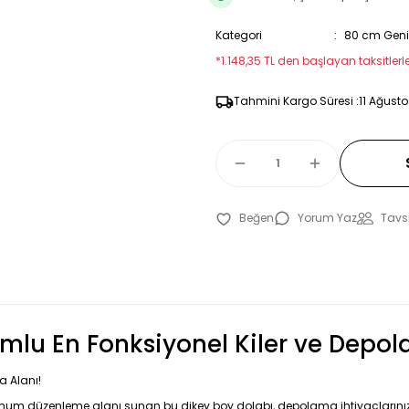
Kategori
80 cm Geniş
*1.148,35 TL den başlayan taksitlerle
Tahmini Kargo Süresi :
11 Ağusto
Yorum Yaz
Tavsi
mlu En Fonksiyonel Kiler ve Depo
a Alanı!
imum düzenleme alanı sunan bu dikey boy dolabı, depolama ihtiyaçlarınız