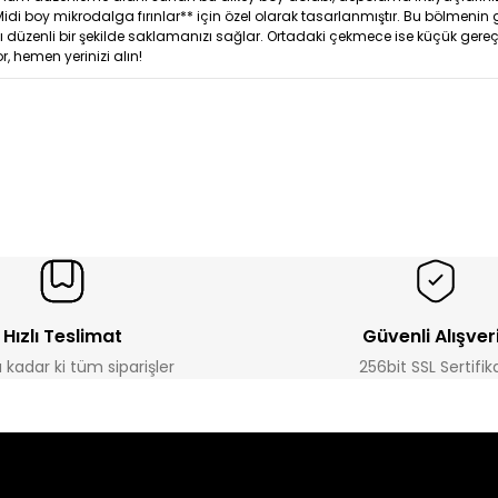
di boy mikrodalga fırınlar** için özel olarak tasarlanmıştır. Bu bölmenin ge
 düzenli bir şekilde saklamanızı sağlar. Ortadaki çekmece ise küçük gereçler
, hemen yerinizi alın!
Hızlı Teslimat
Güvenli Alışver
a kadar ki tüm siparişler
256bit SSL Sertifik