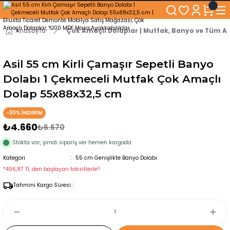
250₺ ve Üzeri Alışverişlerinizde KARGO BEDAVA!
5'er cm Aralıklarla 35 cm'den 100 cm'e kadar Genişliğe Sahip Dolaplar
% 100 Mdf Tekerlekli Masa ile Uzun Ömürlü ve Kolay Kullanım Konforu
Anasayfa
Çok Amaçlı Dolaplar | Mutfak, Banyo ve Tüm Al
Kaliteli hizmet, güvenli alışveriş ve satış sonrası destek
Asil 55 cm Kirli Çamaşır Sepetli Banyo
Dolabı 1 Çekmeceli Mutfak Çok Amaçlı
Dolap 55x88x32,5 cm
-30% İNDİRİM
₺4.660
₺6.670
Stokta var, şimdi sipariş ver hemen kargoda
Kategori
55 cm Genişlikte Banyo Dolabı
*496,87 TL den başlayan taksitlerle!!
Tahmini Kargo Süresi :