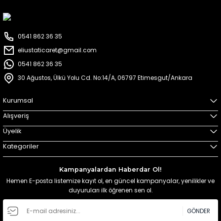
0541 862 36 35
eliustaticaret@gmail.com
0541 862 36 35
30 Ağustos, Ülkü Yolu Cd. No:14/A, 06797 Etimesgut/Ankara
Kurumsal
Alışveriş
Üyelik
Kategoriler
Kampanyalardan Haberdar Ol!
Hemen E-posta listemize kayıt ol, en güncel kampanyalar, yenilikler ve
duyuruları ilk öğrenen sen ol.
GÖNDER